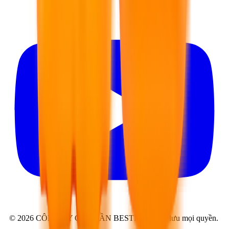
©
2026
CÔNG TY CỔ PHẦN BESTMIX
.
Bảo lưu mọi quyền.