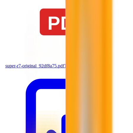
PDF
super-r7-original_92df8a75.pdf
Tải xuống