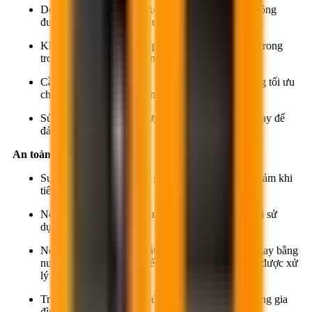
Do thời gian ninh kết bị kéo dài, cần đảm bảo bê tông
được bảo dưỡng đúng phương pháp.
Không làm chấn động cốp-pha hoặc cốt thép bên trong
trong suốt thời gian bê tông ninh kết.
Cần thử nghiệm cấp phối cụ thể để chọn liều lượng tối ưu
cho từng mục đích sử dụng.
Sử dụng máy trộn phù hợp, không nên trộn bằng tay để
đảm bảo độ đồng nhất.
An toàn
Super R7 Original có thể gây dị ứng với da nhạy cảm khi
tiếp xúc lâu.
Nên mang khẩu trang, găng tay và kính bảo hộ khi sử
dụng.
Nếu sản phẩm rơi vào mắt, mũi, miệng, cần rửa ngay bằng
nước sạch nhiều lần và đến cơ sở y tế gần nhất để được xử
lý kịp thời.
Tránh để sản phẩm tiếp xúc với thực phẩm, vật dụng gia
đình.