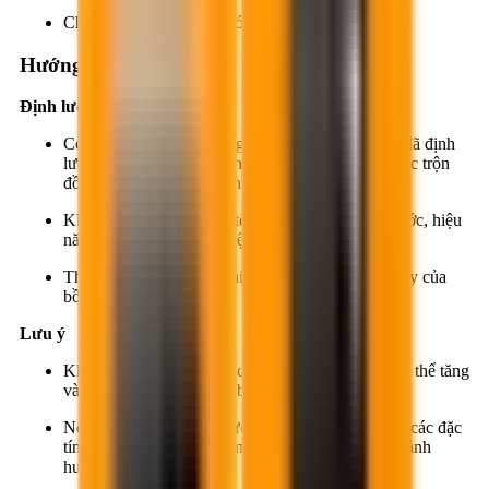
Cho phép tháo cốp pha sớm.
Hướng dẫn thi công
Định lượng
Có thể cho Super R7 Original trực tiếp vào nước đã định
lượng trước khi cho vào hỗn hợp bê tông khô, hoặc trộn
đồng thời với nước khi cho vào bê tông.
Khi cho trực tiếp vào bê tông đã trộn trước với nước, hiệu
năng hóa dẻo sẽ tăng rõ rệt.
Thời gian trộn thêm tối thiểu phải đạt 80 vòng quay của
bồn trộn.
Lưu ý
Khi dùng quá liều lượng cần thiết, tính thi công có thể tăng
và thời gian ninh kết của bê tông bị kéo dài.
Nếu bê tông được bảo dưỡng đúng phương pháp, các đặc
tính và cường độ cuối cùng của bê tông không bị ảnh
hưởng.