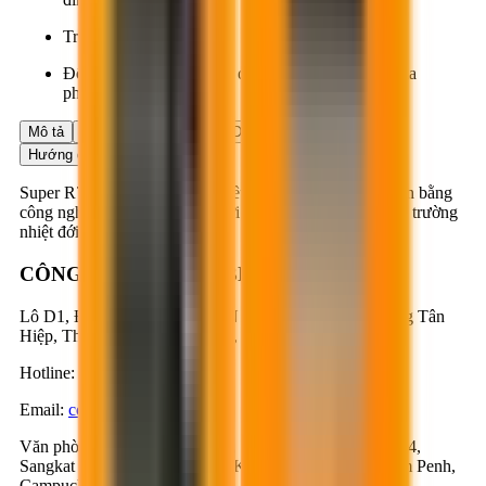
Tránh xa tầm với trẻ em.
Đổ bỏ sản phẩm dư thừa đúng nơi quy định của địa
phương.
Mô tả
Ứng dụng
Ưu điểm
Dữ liệu sản phẩm
Hướng dẫn ứng dụng
Super R7 Original là phụ gia siêu hóa dẻo được phát triển bằng
công nghệ đặc biệt, phù hợp với điều kiện ứng dụng môi trường
nhiệt đới.
CÔNG TY CỔ PHẦN BESTMIX
Lô D1, Đường D1 & N3, KCN Nam Tân Uyên, Phường Tân
Hiệp, Thành phố Hồ Chí Minh, Việt Nam
Hotline
:
1900-57-1234
Email
:
contact@bestmix.vn
Văn phòng Campuchia
:
Số 1K, Đường 371, Phum Trea 4,
Sangkat Steung Mean Chey 3, Khan Mean Chey, Phnom Penh,
Campuchia