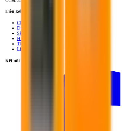
Liên kết nhanh
Chi nhánh
Dự án
Sản phẩm
Hướng dẫn
Tin tức
Liên hệ
Kết nối với chúng tôi