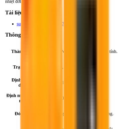
nhiệt đới.
Tài liệu kỹ thuật
super-r7-original_92df8a75.pdf
Thông số sản phẩm
Thành phần:
Hỗn hợp Polycarboxylate ester biến tính.
Trạng thái:
Lỏng nhớt, màu nâu nhạt.
Định mức sử
0.50-1.00 lít/100 kg xi măng.
dụng:
Định mức khuyến
0.70 lít/100 kg xi măng.
nghị:
Đóng gói:
05 lít/thùng, 25 lít/thùng, 210 lít/thùng.