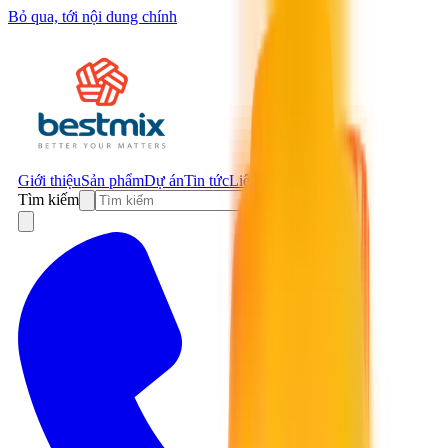
Bỏ qua, tới nội dung chính
Giới thiệu
Sản phẩm
Dự án
Tin tức
Liên hệ
Tìm kiếm