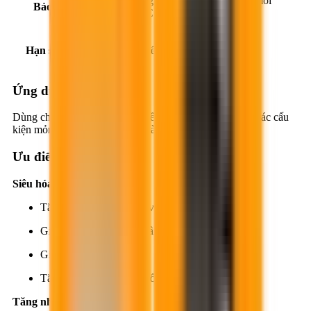
Nơi thoáng mát, khô ráo, nhiệt độ môi
Bảo quản:
trường 5°C-35°C.
Hạn sử dụng:
12 tháng kể từ ngày sản xuất.
Ứng dụng
Dùng cho nền móng, sàn, đà kiềng, dầm, cột, tường và các cấu
kiện mỏng có mật độ cốt thép dày.
Ưu điểm
Siêu hóa dẻo
Tăng cao độ sụt, độ dẻo và độ sít đặc.
Giảm khả năng bị phân tầng.
Giảm co ngót, nứt nẻ.
Tăng cường khả năng chống thấm.
Tăng nhanh cường độ