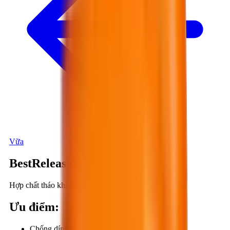
Vữa
BestRelease WB502
Hợp chất tháo khuôn gốc nước.
Ưu điểm
:
Chống dính khuôn tối ưu.