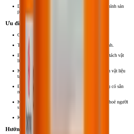
Dùng làm chất tách khuôn cho các công tác tạo hình sản
phẩm mỹ nghệ,…
Ưu điểm
Chống dính khuôn tối ưu.
Tăng chất lượng bề mặt sản phẩm sau khi tạo hình.
Bảo vệ khuôn không bị hư hỏng trong quá trình tách vật
liệu tạo hình ra khỏi khuôn.
Không chứa các chất ăn mòn làm ảnh hưởng đến vật liệu
tạo hình cũng như khuôn.
Độ nhớt thấp, sử dụng dễ dàng bằng các dụng cụ có sẵn
như: ru-lô, cọ quét, vòi phun,…
Không độc hại, nên không ảnh hưởng đến sức khoẻ người
sử dụng cũng như môi trường.
Không chứa dung môi hữu cơ, an toàn cháy nổ.
Hướng dẫn thi công