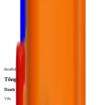
BestRelease WB502
Tổng quan kỹ thuật
Danh mục
Vữa