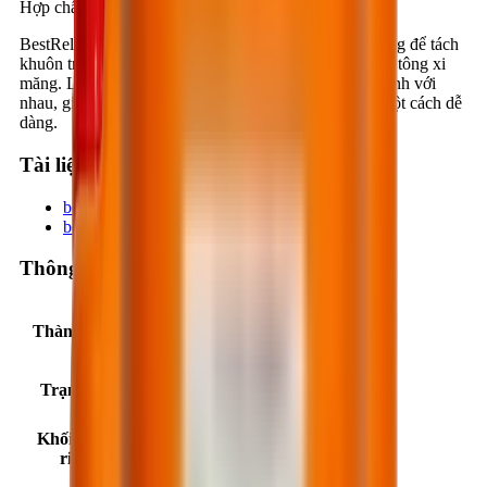
Hợp chất tháo khuôn gốc nước.
BestRelease WB502 là hợp chất hữu cơ gốc nước, dùng để tách
khuôn trong các công tác tạo hình sản phẩm hay đổ bê tông xi
măng. Làm cho vật liệu tạo hình và khuôn không bị dính với
nhau, giúp cho các nhà xây dựng có thể tháo khuôn một cách dễ
dàng.
Tài liệu kỹ thuật
bestrelease-wb502_37591636.pdf
bestrelease-wb502-en.pdf
Thông số sản phẩm
Thành phần
Polyfin gốc nước.
Trạng thái
Chất lỏng sệt, màu trắng sữa.
Khối lượng
0.89 ± 0.02 kg/lít (ở 25°C).
riêng