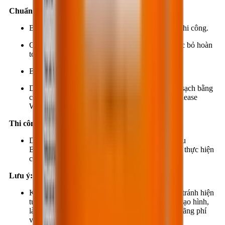
Chuẩn bị bề mặt:
Bề mặt khuôn phải được vệ sinh sạch trước khi thi công.
Các mảng hồ vữa hoặc bê tông cũ phải được đục bỏ hoàn
toàn.
Bụi bẩn, bùn phải được rửa hoặc lau sạch.
Dầu, mỡ hoặc các lớp vật liệu cũ phải được rửa sạch bằng
các loại dung môi thích hợp khi sử dụng BestRelease
WB502 lần đầu.
Thi công:
Dùng cọ quét, ru-lô hay vòi phun để phân bố đều
BestRelease WB502 lên bề mặt khuôn trước khi thực hiện
công đoạn tạo hình sản phẩm.
Lưu ý:
Không nên quét dư BestRelease WB502, nhằm tránh hiện
tượng BestRelease WB502 hoà lẫn vào vật liệu tạo hình,
làm giảm chất lượng vật liệu tạo hình cũng như lãng phí
vật liệu.