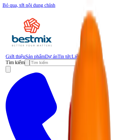
Bỏ qua, tới nội dung chính
Giới thiệu
Sản phẩm
Dự án
Tin tức
Liên hệ
Tìm kiếm