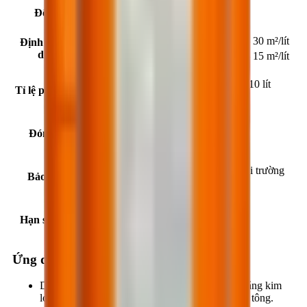
Độ pH
5.5 - 8.5 (ở 25°C).
Đối với khuôn kim loại và nhựa
20 – 30 m²/lít
Định mức sử
dụng
Đối với khuôn gỗ
10 – 15 m²/lít
1 lít BestRelease WB502 pha với 5 - 10 lít
Tỉ lệ pha loãng
nước.
Đóng gói
05; 25 lít/can; 210 lít/phuy.
Nơi thoáng mát, khô ráo, nhiệt độ môi trường
Bảo quản
5°C - 35°C.
Hạn sử dụng
24 tháng kể từ ngày sản xuất.
Ứng dụng
Dùng làm chất tách khuôn cho các loại khuôn bằng kim
loại, nhựa, gỗ (cốp-pha),… trong công tác đổ bê tông.