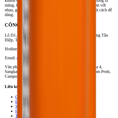
khuôn trong các công tác tạo hình sản phẩm hay đổ bê tông xi
măng. Làm cho vật liệu tạo hình và khuôn không bị dính với
nhau, giúp cho các nhà xây dựng có thể tháo khuôn một cách dễ
dàng.
CÔNG TY CỔ PHẦN BESTMIX
Lô D1, Đường D1 & N3, KCN Nam Tân Uyên, Phường Tân
Hiệp, Thành phố Hồ Chí Minh, Việt Nam
Hotline
:
1900-57-1234
Email
:
contact@bestmix.vn
Văn phòng Campuchia
:
Số 1K, Đường 371, Phum Trea 4,
Sangkat Steung Mean Chey 3, Khan Mean Chey, Phnom Penh,
Campuchia
Liên kết nhanh
Chi nhánh
Dự án
Sản phẩm
Hướng dẫn
Tin tức