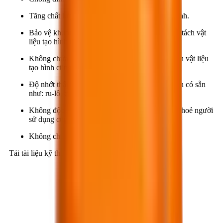
Tăng chất lượng bề mặt sản phẩm sau khi tạo hình.
Bảo vệ khuôn không bị hư hỏng trong quá trình tách vật
liệu tạo hình ra khỏi khuôn.
Không chứa các chất ăn mòn làm ảnh hưởng đến vật liệu
tạo hình cũng như khuôn.
Độ nhớt thấp, sử dụng dễ dàng bằng các dụng cụ có sẵn
như: ru-lô, cọ quét, vòi phun,…
Không độc hại, nên không ảnh hưởng đến sức khoẻ người
sử dụng cũng như môi trường.
Không chứa dung môi hữu cơ, an toàn cháy nổ.
Tải tài liệu kỹ thuật