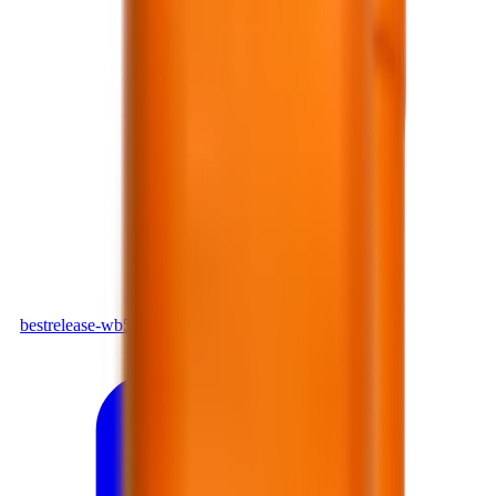
PDF
bestrelease-wb502_37591636.pdf
Tải xuống