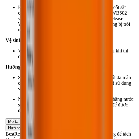
Không nên để BestRelease WB502 tiếp xúc với cốt sắt
của sản phẩm cần đúc. Bảo vệ lớp BestRelease WB502
vừa mới thi công tránh mưa. Khi đã khô, BestRelease
WB502 có thể chịu ảnh hưởng của thời tiết, không bị trôi
mất khi trời mưa.
Vệ sinh:
Vệ sinh thiết bị và dụng cụ bằng giẻ lau ngay sau khi thi
công.
Hướng dẫn an toàn:
Sản phẩm có tính kiềm nhẹ, có thể gây dị ứng với da mẫn
cảm. Mang găng tay, khẩu trang, kính bảo hộ khi sử dụng
sản phẩm.
Nếu sản phẩm rơi vào mắt, mũi, miệng, nên rửa bằng nước
sạch nhiều lần và đến cơ quan y tế nơi gần nhất để được
điều trị kịp thời và đúng phương pháp.
Mô tả
Ứng dụng
Ưu điểm
Dữ liệu sản phẩm
Hướng dẫn ứng dụng
BestRelease WB502 là hợp chất hữu cơ gốc nước, dùng để tách