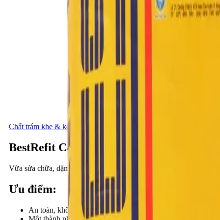
Chất trám khe & kết dính
BestRefit C40
Vữa sửa chữa, dặm vá mỏng bề mặt bê tông
Ưu điểm
:
An toàn, không độc hại, không gây ô nhiễm môi trường.
Một thành phần (chỉ cần trộn với nước) nên dễ sử dụng, thi c