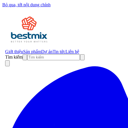
Bỏ qua, tới nội dung chính
Giới thiệu
Sản phẩm
Dự án
Tin tức
Liên hệ
Tìm kiếm