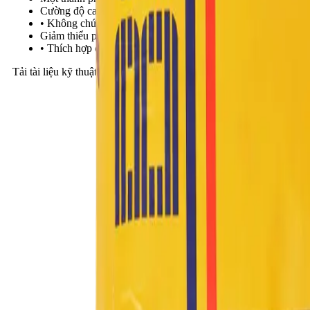
Cường độ cao (cường độ nén và cường độ bám), bù co ngót tố
• Không chứa Cl-, không gây ăn mòn cốt thép.
Giảm thiểu phát sinh rong rêu, nấm mốc.
• Thích hợp điều kiện thời tiết nóng ẩm tại Việt Nam.
Tải tài liệu kỹ thuật