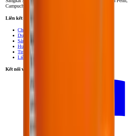
Sangkat Steung Mean Chey 3, Khan Mean Chey, Phnom Penh,
Campuchia
Liên kết nhanh
Chi nhánh
Dự án
Sản phẩm
Hướng dẫn
Tin tức
Liên hệ
Kết nối với chúng tôi