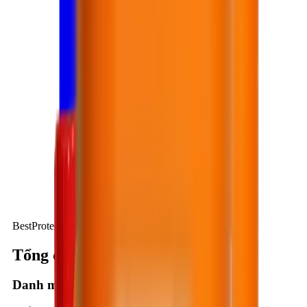
BestProtect EP712
Tổng quan kỹ thuật
Danh mục