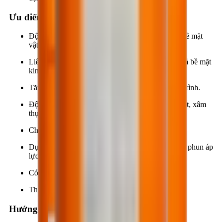
Ưu điểm
Độ thẩm thấu cao nên dễ chui sâu vào bên trong bề mặt
vật liệu.
Liên kết tốt với các bề mặt vật liệu xây dựng, kể cả bề mặt
kim loại.
Tăng độ bóng, độ thẩm mỹ và tăng tuổi thọ công trình.
Độ kháng mài mòn cơ học, kháng ăn mòn hóa chất, xâm
thực cao.
Chống thấm, chống nhiễm bẩn bề mặt.
Dụng cụ thi công đơn giản như: cọ quét, ru lô, vòi phun áp
lực...
Có thể thi công trực tiếp lên bề mặt ẩm.
Thân thiện môi trường.
Hướng dẫn thi công