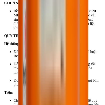
CHUẨN BỊ BỀ MẶT:
Bề mặt phải đạt cường độ tối thiểu (cường độ nén: ≥ 20
MPa, cường độ kéo: ≥ 1.5 MPa). Bề mặt phải được vệ
sinh sạch sẽ dầu mỡ, bụi bẩn..., bề mặt vật liệu không
được đọng nước hoặc có độ ẩm > 16%. Bề mặt vật liệu
khi thi công phải được thông thoáng gió.
QUY TRÌNH THI CÔNG:
Hệ thống phủ:
Đối với bề mặt bị rỗ cần phải xử lý bằng BestBond hoặc
BestRepair trước khi ứng dụng BestSeal EP627.
Đối với bề mặt hấp thụ mạnh, bở, xốp phải thi công tối
thiểu 03 lớp BestSeal EP627 hoặc thẩm thấu bão hòa
nhưng không để đọng vũng.
Đối với bề mặt phẳng, đặc chắc và có độ nhám trung bình
phải thi công tối thiểu 2 lớp BestSeal EP627.
Trộn:
Cho thành phần B vào thành phần A theo đúng tỷ lệ quy
định. Dùng cần trộn điện hoặc máy trộn chuyên dụng (tốc