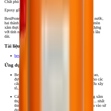
Chất phủ nền sàn
Epoxy gốc nước, 2 thành phần
BestProtect EP712 là lớp phủ bảo vệ đặc biệt, epoxy gốc nước,
hai thành phần, dùng để phủ bảo vệ các kết cấu dễ bị ăn mòn
xâm thực hoặc mài mòn cơ học trong các hạng mục xây dựng
với tính năng thẩm thấu sâu, khả năng bảo vệ cao, độ bền lâu
dài.
Tài liệu kỹ thuật
bestprotect-ep712_bcafaf8b.pdf
Ứng dụng
BestProtect EP712 có độ nhớt thấp, độ thẩm thấu cao,
được dùng để tạo lớp phủ bảo vệ, chống ăn mòn cho các
cấu kiện sắt, thép, gỗ hoặc các cấu kiện bê tông, vữa xây
tô,...
Các cấu kiện thường xuyên tiếp xúc với môi trường xâm
thực, nước biển, ăn mòn hóa chất, mài mòn cơ học... nhất
thiết phải sơn phủ BestProtect EP712 trước khi đưa vào sử
dụng.