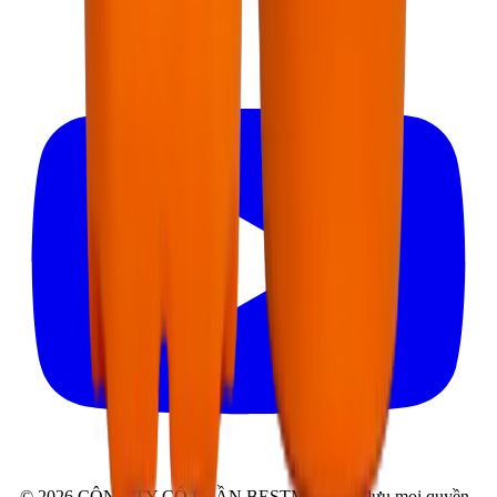
©
2026
CÔNG TY CỔ PHẦN BESTMIX
.
Bảo lưu mọi quyền.