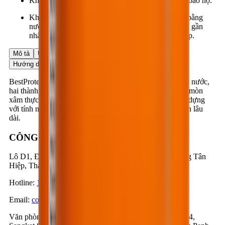
Khi thi công nên mang găng tay, khẩu trang, kính bảo hộ.
Khi bị văng vào mắt, mũi, miệng... phải rửa ngay bằng
nước sạch nhiều lần trước khi đến cơ quan y tế nơi gần
nhất để được điều trị kịp thời và đúng phương pháp.
Mô tả
Ứng dụng
Ưu điểm
Dữ liệu sản phẩm
Hướng dẫn ứng dụng
BestProtect EP712 là lớp phủ bảo vệ đặc biệt, epoxy gốc nước,
hai thành phần, dùng để phủ bảo vệ các kết cấu dễ bị ăn mòn
xâm thực hoặc mài mòn cơ học trong các hạng mục xây dựng
với tính năng thẩm thấu sâu, khả năng bảo vệ cao, độ bền lâu
dài.
CÔNG TY CỔ PHẦN BESTMIX
Lô D1, Đường D1 & N3, KCN Nam Tân Uyên, Phường Tân
Hiệp, Thành phố Hồ Chí Minh, Việt Nam
Hotline
:
1900-57-1234
Email
:
contact@bestmix.vn
Văn phòng Campuchia
:
Số 1K, Đường 371, Phum Trea 4,