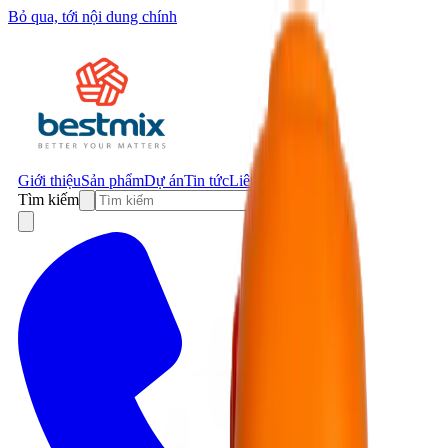
Bỏ qua, tới nội dung chính
Giới thiệu
Sản phẩm
Dự án
Tin tức
Liên hệ
Tìm kiếm