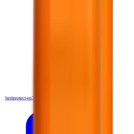
PDF
bestprotect-ep712_bcafaf8b.pdf
Tải xuống