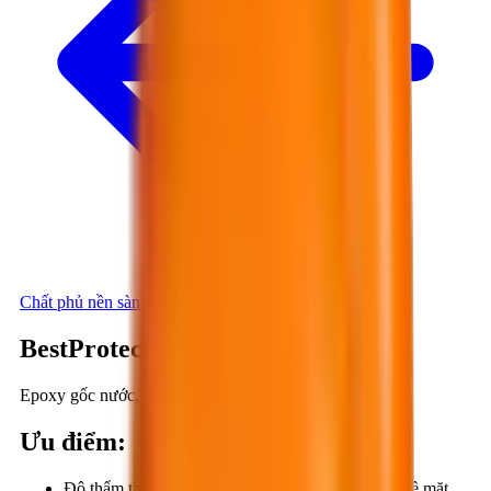
Chất phủ nền sàn
BestProtect EP712
Epoxy gốc nước, 2 thành phần
Ưu điểm
:
Độ thẩm thấu cao nên dễ chui sâu vào bên trong bề mặt