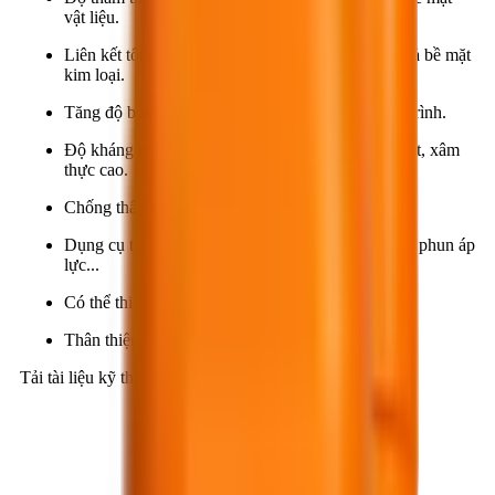
vật liệu.
Liên kết tốt với các bề mặt vật liệu xây dựng, kể cả bề mặt
kim loại.
Tăng độ bóng, độ thẩm mỹ và tăng tuổi thọ công trình.
Độ kháng mài mòn cơ học, kháng ăn mòn hóa chất, xâm
thực cao.
Chống thấm, chống nhiễm bẩn bề mặt.
Dụng cụ thi công đơn giản như: cọ quét, ru lô, vòi phun áp
lực...
Có thể thi công trực tiếp lên bề mặt ẩm.
Thân thiện môi trường.
Tải tài liệu kỹ thuật