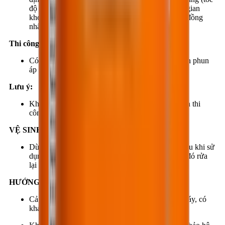
độ 300 tới 400 vòng/phút) trộn vật liệu trong thời gian
khoảng 3 phút hoặc lâu hơn cho đến khi hỗn hợp đồng
nhất.
Thi công:
Có thể thi công bằng cọ, ru-lô lông ngắn hoặc bình phun
áp lực.
Lưu ý:
Không được sử dụng phần vật liệu đã hết thời gian thi
công.
VỆ SINH
Dùng nước sạch và xà phòng rửa dụng cụ ngay sau khi sử
dụng và trước khi hỗn hợp bắt đầu đóng rắn. Sau đó rửa
lại bằng nước sạch.
HƯỚNG DẪN AN TOÀN
Cả hai thành phần không nguy hiểm, không dễ cháy, có
khả năng gây dị ứng đối với da mẫn cảm.