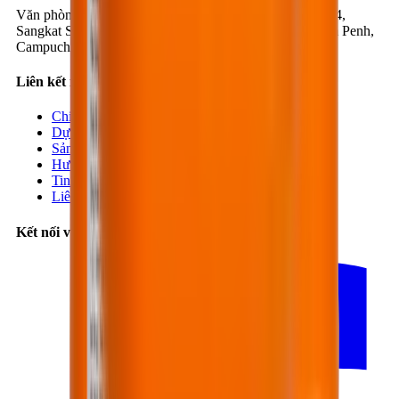
Văn phòng Campuchia
:
Số 1K, Đường 371, Phum Trea 4,
Sangkat Steung Mean Chey 3, Khan Mean Chey, Phnom Penh,
Campuchia
Liên kết nhanh
Chi nhánh
Dự án
Sản phẩm
Hướng dẫn
Tin tức
Liên hệ
Kết nối với chúng tôi