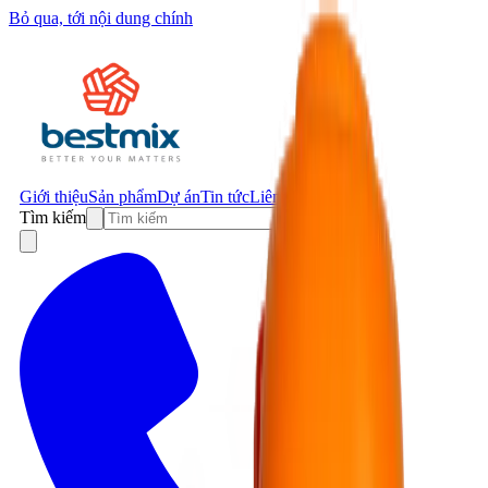
Bỏ qua, tới nội dung chính
Giới thiệu
Sản phẩm
Dự án
Tin tức
Liên hệ
Tìm kiếm