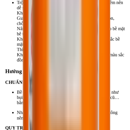
Trộn sẵn, một thành phần, không cần pha chế gì thêm nên
dễ sử dụng.
Khả năng thẩm thấu cao, hoạt tính mạnh.
Gia tăng đáng kể độ cứng, khả năng chống mài mòn,
chống phát sinh bụi cho bề mặt bê tông.
Nâng cao khả năng làm sạch, chống nhiễm bẩn cho bề mặt
bê tông.
Không màu, không mùi, không làm thay đổi màu sắc bề
mặt bê tông.
Thích hợp sử dụng trong nhà và ngoài trời.
Không độc hại, thân thiện với môi trường. Duy trì màu sắc
đồng đều cho các bề mặt xoa hardener.
Hướng dẫn thi công
CHUẨN BỊ BỀ MẶT:
Bề mặt bê tông phải được vệ sinh sạch các tạp chất như
bụi bẩn, dầu, mỡ, các lớp sơn, các chất phủ bảo vệ cũ…
bằng các thiết bị, dụng cụ thích hợp.
Nhằm tạo điều kiện cho vật liệu thẩm thấu sâu, bê tông
nên được làm khô đến độ ẩm thích hợp (≦ 8%)
QUY TRÌNH THI CÔNG: