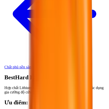
Chất phủ nền sàn
BestHard LS110
Hợp chất Lithium Silicate hoạt tính, một thành phần, có tác dụng
gia cường độ cứng bề mặt bê tông.
Ưu điểm
: