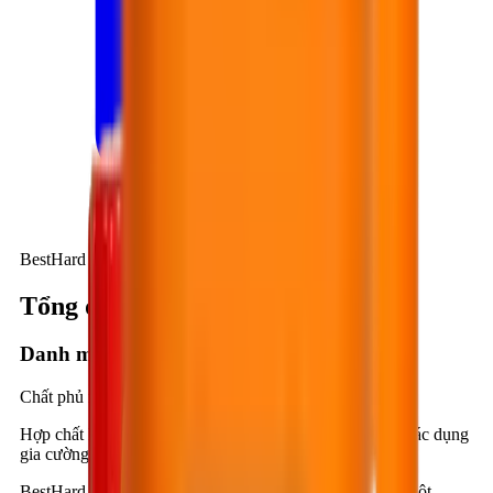
BestHard LS110
Tổng quan kỹ thuật
Danh mục
Chất phủ nền sàn
Hợp chất Lithium Silicate hoạt tính, một thành phần, có tác dụng
gia cường độ cứng bề mặt bê tông.
BestHard LS110 là hợp chất Lithium Silicate hoạt tính, một