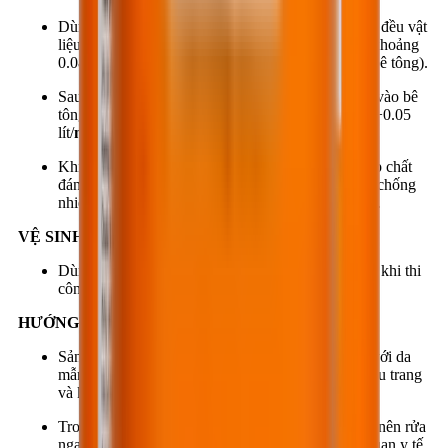
Dùng ru-lô hoặc máy phun áp lực thấp để phân bố đều vật
liệu lên bề mặt bê tông theo định mức thích hợp ( khoảng
0.08 ÷0.10 lít/
m²
, tùy thuộc vào trạng thái bề mặt bê tông).
Sau khoảng 30 phút (khi vật liệu đã thẩm thấu hết vào bê
tông), lăn (hoặc phun) một lớp với định mức 0.03 ÷0.05
lít/
m²
nhằm bổ sung các vị trí còn thiếu sót.
Khi có nhu cầu đánh bóng bề mặt nên sử dụng hợp chất
đánh bóng BestSlick G85 để tăng độ chống thấm, chống
nhiễm bẩn và tăng độ thẩm mỹ cho bề mặt bê tông.
VỆ SINH:
Dùng nước sạch vệ sinh thiết bị, dụng cụ ngay sau khi thi
công và trước khi vật liệu đóng rắn.
HƯỚNG DẪN AN TOÀN:
Sản phẩm có tính kiềm nên có thể gây dị ứng đối với da
mẫn cảm khi tiếp xúc lâu. Nên mang găng tay, khẩu trang
và kính bảo hộ lao động khi thi công sản phẩm.
Trong trường hợp bị văng vào mắt, mũi, miệng … nên rửa
ngay bằng nước sạch nhiều lần trước khi đến cơ quan y tế