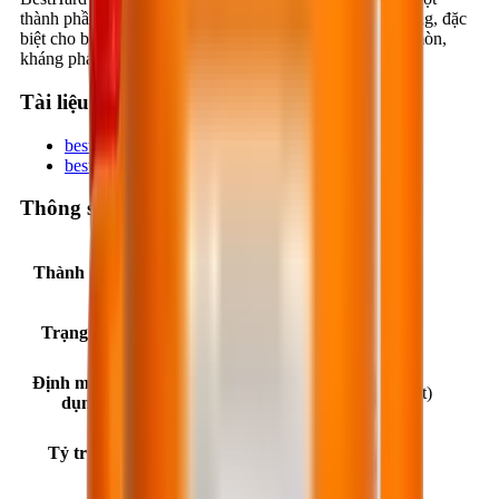
thành phần, có tác dụng gia cường độ cứng bề mặt bê tông, đặc
biệt cho bê tông nền, sàn làm tăng khả năng kháng mài mòn,
kháng phát sinh bụi trong quá trình sử dụng bê tông.
Tài liệu kỹ thuật
besthard-ls110_fc1afc71.pdf
besthard-ls110-en_3f22f24b.pdf
Thông số sản phẩm
Thành phần
Lithium silicate
Trạng thái
Chất lỏng trong suốt
Định mức sử
10 ÷ 20 m²/lít (tùy theo trạng thái bề mặt)
dụng
Tỷ trọng
1.10 ± 0.05 kg/lít (ở 25°C)