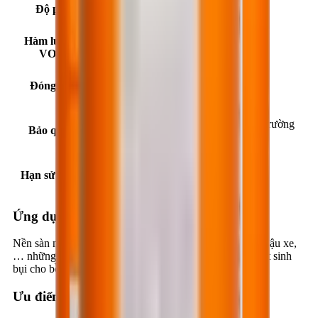
Độ pH
10 ÷ 12 (ở 25°C)
Hàm lượng
0 g/l
VOC
Đóng gói
25 lít/can; 210 lít/phuy; 1000 lít/tank
Nơi thoáng mát, khô ráo, nhiệt độ môi trường
Bảo quản
5°C - 35°C.
Hạn sử dụng
24 tháng kể từ ngày sản xuất
Ứng dụng
Nền sàn nhà xưởng công nghiệp, kho chứa, garage, bãi đậu xe,
… những nơi có yêu cầu cao chống mài mòn, chống phát sinh
bụi cho bề mặt bê tông.
Ưu điểm