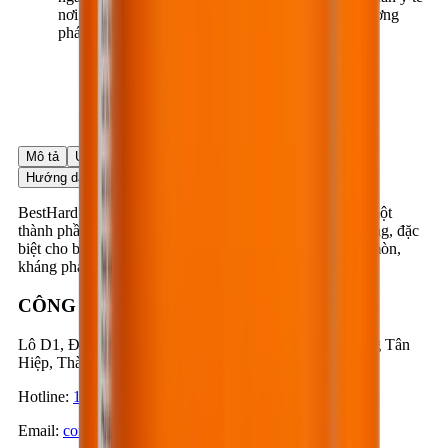
nơi gần nhất để được điều trị kịp thời và đúng phương
pháp.
Mô tả
Ứng dụng
Ưu điểm
Dữ liệu sản phẩm
Hướng dẫn ứng dụng
BestHard LS110 là hợp chất Lithium Silicate hoạt tính, một
thành phần, có tác dụng gia cường độ cứng bề mặt bê tông, đặc
biệt cho bê tông nền, sàn làm tăng khả năng kháng mài mòn,
kháng phát sinh bụi trong quá trình sử dụng bê tông.
CÔNG TY CỔ PHẦN BESTMIX
Lô D1, Đường D1 & N3, KCN Nam Tân Uyên, Phường Tân
Hiệp, Thành phố Hồ Chí Minh, Việt Nam
Hotline
:
1900-57-1234
Email
:
contact@bestmix.vn