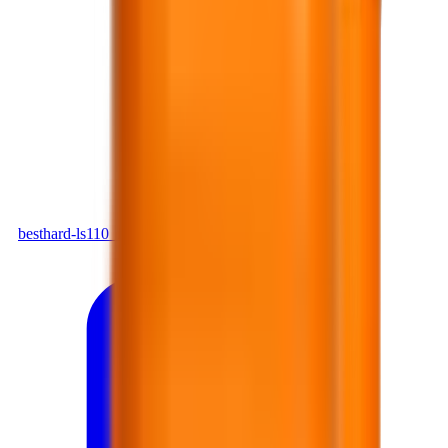
PDF
besthard-ls110_fc1afc71.pdf
Tải xuống