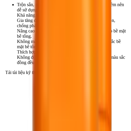
Trộn sẵn, một thành phần, không cần pha chế gì thêm nên
dễ sử dụng.
Khả năng thẩm thấu cao, hoạt tính mạnh.
Gia tăng đáng kể độ cứng, khả năng chống mài mòn,
chống phát sinh bụi cho bề mặt bê tông.
Nâng cao khả năng làm sạch, chống nhiễm bẩn cho bề mặt
bê tông.
Không màu, không mùi, không làm thay đổi màu sắc bề
mặt bê tông.
Thích hợp sử dụng trong nhà và ngoài trời.
Không độc hại, thân thiện với môi trường. Duy trì màu sắc
đồng đều cho các bề mặt xoa hardener.
Tải tài liệu kỹ thuật