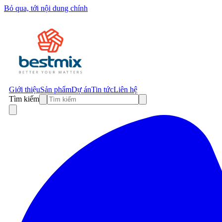
Bỏ qua, tới nội dung chính
Giới thiệu
Sản phẩm
Dự án
Tin tức
Liên hệ
Tìm kiếm