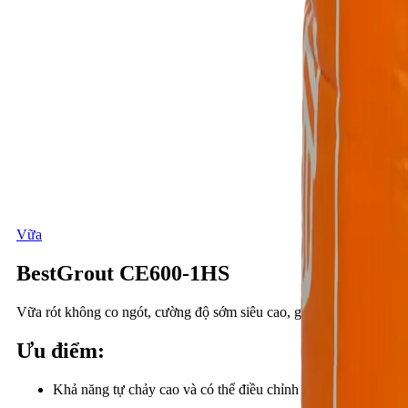
Vữa
BestGrout CE600-1HS
Vữa rót không co ngót, cường độ sớm siêu cao, gốc xi măng.
Ưu điểm
:
Khả năng tự chảy cao và có thể điều chỉnh được dễ dàng.