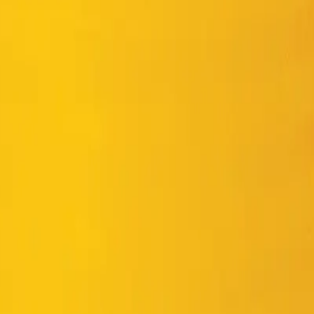
rát...
trình.
 trình đóng rắn xi măng.
n, rỉ, sét...do ẩm ướt đối với các công trình ngầm như trường hợp chốn
nhiễm nguồn nước sinh hoạt khi tiếp xúc trực tiếp với bê tông, vữa 
 kiện bê tông cốt thép.
 Nam.