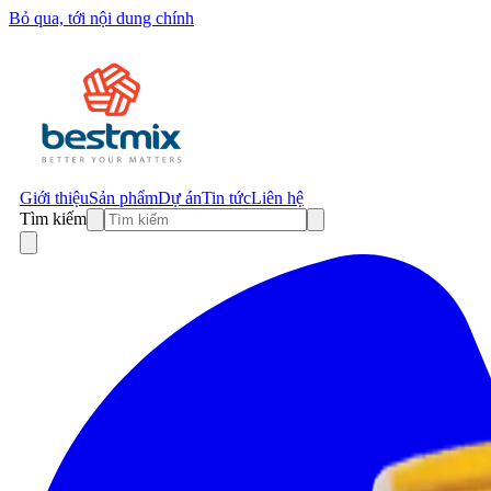
Bỏ qua, tới nội dung chính
Giới thiệu
Sản phẩm
Dự án
Tin tức
Liên hệ
Tìm kiếm