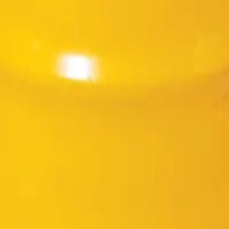
 lão hóa theo thời tiết.
iệu bị những tổn thương do va đập cơ học hoặc bị mài mòn như những v