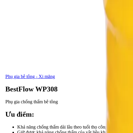
Phụ gia bê tông - Xi măng
BestFlow WP308
Phụ gia chống thấm bê tông
Ưu điểm
:
Khả năng chống thấm dài lâu theo tuổi thọ công trình, không bị
Giữ được khả năng chống thấm của vật liệu khi bề mặt vật l