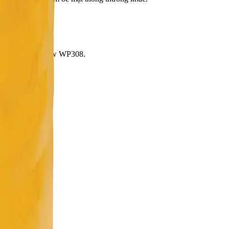
g thấm bề mặt.
có sử dụng BestFlow WP308.