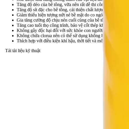
Tăng độ dẻo của bê tông, vữa nên rất dễ thi công, đầm dùi, tô t
Tăng độ sít đặc cho bê tông, cải thiện chất lượng bề mặt công 
Giảm thiểu hiện tượng nứt nẻ bề mặt do co ngót dẻo trong quá
Gia tăng cường độ chịu nén cuối cùng của bê tông đáng kể.
Tăng cao tuổi thọ công trình, bảo vệ cốt thép không bị ăn mò
Không gây độc hại đối với sức khỏe con người, không gây ô 
Không chứa clorua nên có thể sử dụng không hạn chế cho cấu
Thích hợp với điều kiện khí hậu, thời tiết và môi trường Việt
Tải tài liệu kỹ thuật