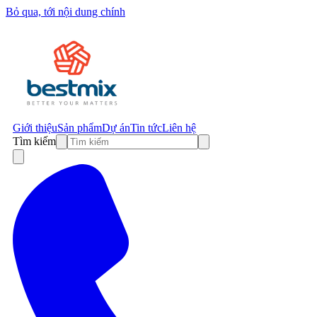
Bỏ qua, tới nội dung chính
Giới thiệu
Sản phẩm
Dự án
Tin tức
Liên hệ
Tìm kiếm