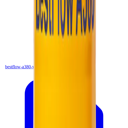
PDF
bestflow-a380-vi.pdf
Tải xuống