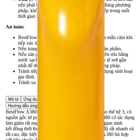
nên phải bảo đảm bê tông được bảo dưỡng đúng phương
pháp, không làm chấn động cốp-pha, cốt thép trong suốt
thời gian bê tông chưa ninh kết.
An toàn:
BestFlow A380 có thể gây dị ứng đối với da mẫn cảm khi
tiếp xúc lâu.
Nên trang bị bảo hộ lao động khi sử dụng sản phẩm.
Nếu sản phẩm bị rơi vào mắt, mũi, miệng, nên rửa bằng
nước sạch nhiều lần trước khi đến cơ quan y tế nơi gần
nhất để được điều trị kịp thời và đúng phương pháp.
Tránh tiếp xúc trực tiếp với thực phẩm, vật dụng sinh hoạt
gia đình.
Tránh xa tầm với trẻ em.
Mô tả
Ứng dụng
Ưu điểm
Dữ liệu sản phẩm
Hướng dẫn ứng dụng
BestFlow A380 là phụ gia bê tông siêu dẻo tầm cao thế hệ 3, có
nguồn gốc từ polycarboxylate ether. BestFlow A380 có tác dụng
làm giảm rất mạnh lượng nước trộn, rút ngắn thời gian ninh
kết đồng thời thúc đẩy quá trình phát triển cường độ rất nhanh và
rất cao, đặc biệt là trong thời gian đầu. BestFlow A380 hù hợp
với tiêu chuẩn TCVN 8826-2011 loại F.