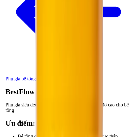
Phụ gia bê tông - Xi măng
BestFlow A380
Phụ gia siêu dẻo tầm cao, phát triển nhanh cường độ cao cho bê
tông
Ưu điểm
:
Bê tông chảy mạnh với tỷ lệ nước/xi măng cực thấp.