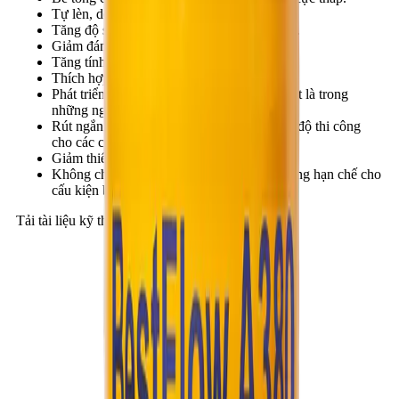
Tự lèn, dễ thi công, không cần đầm dùi...
Tăng độ sít đặc, tăng cao chất lượng bề mặt.
Giảm đáng kể độ co ngót, nứt nẻ bê tông.
Tăng tính năng chống thấm cho bê tông.
Thích hợp với điều kiện khí hậu Việt Nam.
Phát triển cường độ cực nhanh, cao, đặc biệt là trong
những ngày đầu.
Rút ngắn đáng kể thời gian, đẩy nhanh tiến độ thi công
cho các công trình.
Giảm thiểu chi phí bảo dưỡng bê tông.
Không chứa clorua nên có thể sử dụng không hạn chế cho
cấu kiện bê tông cốt thép.
Tải tài liệu kỹ thuật