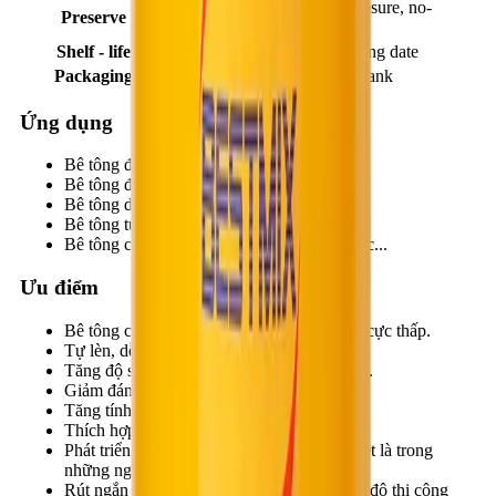
In a cool dry place, anti-exposure, no-
Preserve
freezing
Shelf - life
12 months upon manufacturing date
Packaging
210 litres/ drum, 1000 liters/tank
Ứng dụng
Bê tông đúc hẫng.
Bê tông đúc sẵn.
Bê tông dự ứng lực.
Bê tông tự lèn.
Bê tông cường độ siêu cao, cốt thép dày đặc...
Ưu điểm
Bê tông chảy mạnh với tỷ lệ nước/xi măng cực thấp.
Tự lèn, dễ thi công, không cần đầm dùi...
Tăng độ sít đặc, tăng cao chất lượng bề mặt.
Giảm đáng kể độ co ngót, nứt nẻ bê tông.
Tăng tính năng chống thấm cho bê tông.
Thích hợp với điều kiện khí hậu Việt Nam.
Phát triển cường độ cực nhanh, cao, đặc biệt là trong
những ngày đầu.
Rút ngắn đáng kể thời gian, đẩy nhanh tiến độ thi công