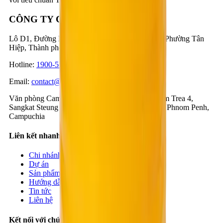
CÔNG TY CỔ PHẦN BESTMIX
Lô D1, Đường D1 & N3, KCN Nam Tân Uyên, Phường Tân
Hiệp, Thành phố Hồ Chí Minh, Việt Nam
Hotline
:
1900-57-1234
Email
:
contact@bestmix.vn
Văn phòng Campuchia
:
Số 1K, Đường 371, Phum Trea 4,
Sangkat Steung Mean Chey 3, Khan Mean Chey, Phnom Penh,
Campuchia
Liên kết nhanh
Chi nhánh
Dự án
Sản phẩm
Hướng dẫn
Tin tức
Liên hệ
Kết nối với chúng tôi