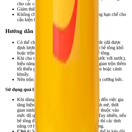
cho các công trình.
Giảm thiểu chi phí bảo dưỡng bê tông.
Không chứa clorua nên có thể sử dụng không hạn chế cho
cấu kiện bê tông cốt thép.
Hướng dẫn thi công
Có thể cho BestFlow A380 trực tiếp vào nước (đã được
định lượng trước) trước khi cho vào hỗn hợp bê tông khô
hoặc trộn đồng thời với nước khi cho vào bê tông.
Khi cho trực tiếp vào bê tông ướt (đã trộn trước với nước),
hiệu năng hóa dẻo sẽ tăng cao rõ rệt và thời gian trộn thêm
tối thiểu phải đạt 120 vòng quay của bồn trộn hoặc cánh
khuấy.
Nên trộn hỗn hợp bê tông trong các máy trộn cưỡng bức.
Sử dụng quá liều:
Khi dùng quá liều lượng cần thiết có thể dẫn đến việc gia
tăng hiện tượng tách nước và phân tầng mạnh mẽ, thời
gian ninh kết của bê tông có thể kéo dài (tùy thuộc vào
mức độ quá liều, loại xi măng, cấp phối...). Tuy nhiên, nếu
bê tông được bảo dưỡng đúng phương pháp thì các tính
năng cơ lý của bê tông sẽ không bị ảnh hưởng.
Chú ý:
Vì thời gian ninh kết của bê tông có thể bị kéo dài