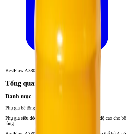
BestFlow A380
Tổng quan kỹ thuật
Danh mục
Phụ gia bê tông - Xi măng
Phụ gia siêu dẻo tầm cao, phát triển nhanh cường độ cao cho bê
tông
BestFlow A380 là phụ gia bê tông siêu dẻo tầm cao thế hệ 3, có