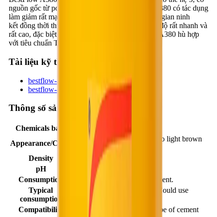
nguồn gốc từ polycarboxylate ether. BestFlow A380 có tác dụng
làm giảm rất mạnh lượng nước trộn, rút ngắn thời gian ninh
kết đồng thời thúc đẩy quá trình phát triển cường độ rất nhanh và
rất cao, đặc biệt là trong thời gian đầu. BestFlow A380 hù hợp
với tiêu chuẩn TCVN 8826-2011 loại F.
Tài liệu kỹ thuật
bestflow-a380-vi.pdf
bestflow-a380-en.pdf
Thông số sản phẩm
Chemicals base
Polycarboxylate Ether
Viscous liquid, light yellow to light brown
Appearance/Color
appearance
Density
1,075 ± 0,02
pH
4.5 ± 1.0
Consumption
0.6 ÷ 1.4 liter/ 100 kg of cement.
Typical
1.0 liter/ 100 kg of cement. Could use
consumption
higher in a specific case.
Compatibility
Compatible with the most type of cement