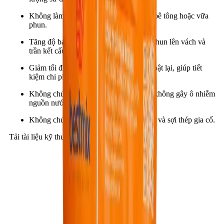
Không làm giảm cường độ thiết kế của bê tông hoặc vữa
phun.
Tăng độ bám dính cho vữa và bê tông phun lên vách và
trần kết cấu.
Giảm tối đa lượng bê tông rơi vãi và bị bật lại, giúp tiết
kiệm chi phí.
Không chứa kiềm, không hại da tay và không gây ô nhiễm
nguồn nước.
Không chứa clorua gây ăn mòn cốt thép và sợi thép gia cố.
Tải tài liệu kỹ thuật