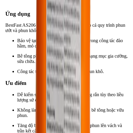
Ứng dụng
BestFast AS206 được thiết kế để sử dụng cho cả quy trình phun
ướt và phun khô trong các lĩnh vực:
Bảo vệ tạm thời và vĩnh viễn vách đá trong công tác đào
hầm, mỏ quặng.
Bê tông phun chất lượng cao cho các hạng mục gia cường,
sửa chữa.
Công tác thoát nước bằng quy trình phun khô.
Ưu điểm
Dễ kiểm soát thời gian ninh kết và đóng rắn tùy theo liều
lượng sử dụng.
Không làm giảm cường độ thiết kế của bê tông hoặc vữa
phun.
Tăng độ bám dính cho vữa và bê tông phun lên vách và
trần kết cấu.