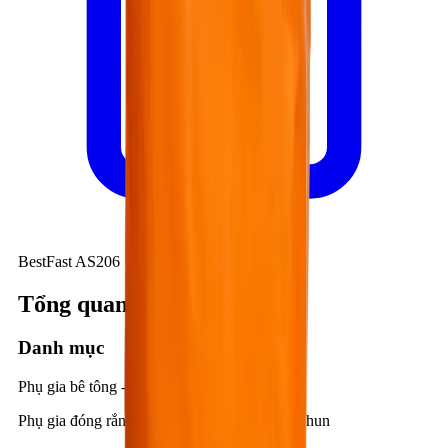
BestFast AS206
Tổng quan kỹ thuật
Danh mục
Phụ gia bê tông - Xi măng
Phụ gia đóng rắn nhanh cho vữa và bê tông phun