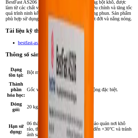
BestFast AS206 là phụ gia công nghệ cao dạng bột khô, được
làm từ các chất vô cơ đặc biệt, có tác dụng điều chỉnh và tăng tốc
quá trình ninh kết, đóng rắn cho vữa và bê tông phun. Sản phẩm
phù hợp sử dụng trong điều kiện thời tiết nhiệt đới và nắng nóng.
Tài liệu kỹ thuật
bestfast-as206_94c4250a.pdf
Thông số sản phẩm
Dạng
Bột màu trắng.
tồn tại:
Thành
phần
Gốc vô cơ với các tác nhân hoạt động đặc biệt.
hóa học:
Đóng
20 kg/bao.
gói:
06 tháng trong bao bì chưa khui, bảo quản nơi khô
Hạn sử
ráo, thoáng mát, nhiệt độ từ +5°C đến +30°C và tránh
dụng:
ánh sáng trực tiếp.