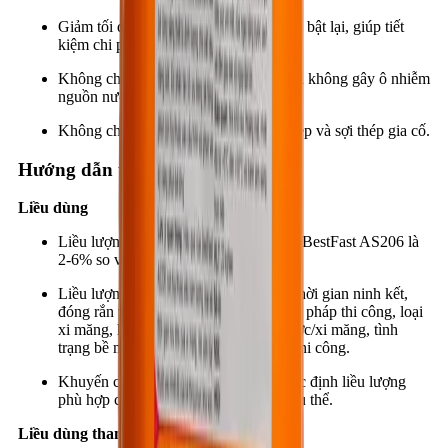
Giảm tối đa lượng bê tông rơi vãi và bị bật lại, giúp tiết
kiệm chi phí.
Không chứa kiềm, không hại da tay và không gây ô nhiễm
nguồn nước.
Không chứa clorua gây ăn mòn cốt thép và sợi thép gia cố.
Hướng dẫn thi công
Liều dùng
Liều lượng sử dụng thông thường của BestFast AS206 là
2-6% so với khối lượng xi măng.
Liều lượng tùy thuộc vào yêu cầu về thời gian ninh kết,
đóng rắn và các điều kiện như phương pháp thi công, loại
xi măng, hàm lượng xi măng, tỷ lệ nước/xi măng, tình
trạng bề mặt và điều kiện môi trường thi công.
Khuyến cáo thử trước sản phẩm để xác định liều lượng
phù hợp cho từng mục đích sử dụng cụ thể.
Liều dùng tham khảo