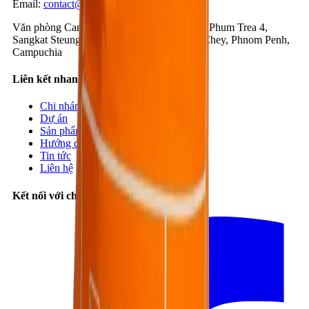
Email
:
contact@bestmix.vn
Văn phòng Campuchia
:
Số 1K, Đường 371, Phum Trea 4,
Sangkat Steung Mean Chey 3, Khan Mean Chey, Phnom Penh,
Campuchia
Liên kết nhanh
Chi nhánh
Dự án
Sản phẩm
Hướng dẫn
Tin tức
Liên hệ
Kết nối với chúng tôi