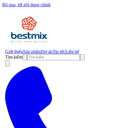
Bỏ qua, tới nội dung chính
Giới thiệu
Sản phẩm
Dự án
Tin tức
Liên hệ
Tìm kiếm