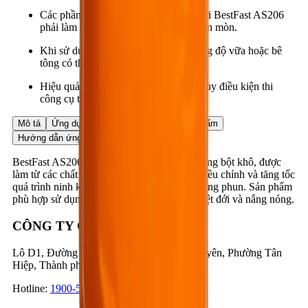
Các phần kim loại tiếp xúc trực tiếp với BestFast AS206
phải làm bằng thép không rỉ để tránh ăn mòn.
Khi sử dụng xi măng bền sunfat, cường độ vữa hoặc bê
tông có thể phát triển chậm hơn.
Hiệu quả sản phẩm có thể khác nhau tùy điều kiện thi
công cụ thể ở mỗi nơi.
Mô tả
Ứng dụng
Ưu điểm
Dữ liệu sản phẩm
Hướng dẫn ứng dụng
BestFast AS206 là phụ gia công nghệ cao dạng bột khô, được
làm từ các chất vô cơ đặc biệt, có tác dụng điều chỉnh và tăng tốc
quá trình ninh kết, đóng rắn cho vữa và bê tông phun. Sản phẩm
phù hợp sử dụng trong điều kiện thời tiết nhiệt đới và nắng nóng.
CÔNG TY CỔ PHẦN BESTMIX
Lô D1, Đường D1 & N3, KCN Nam Tân Uyên, Phường Tân
Hiệp, Thành phố Hồ Chí Minh, Việt Nam
Hotline
:
1900-57-1234