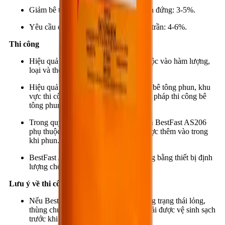
Giảm bê tông bật ra hoặc thi công vách đứng: 3-5%.
Yêu cầu cường độ sớm hoặc phun lên trần: 4-6%.
Thi công
Hiệu quả của BestFast AS206 phụ thuộc vào hàm lượng,
loại và thời gian lưu kho của xi măng.
Hiệu quả cũng phụ thuộc vào nhiệt độ bê tông phun, khu
vực thi công, điều kiện nền và phương pháp thi công bê
tông phun.
Trong quy trình phun khô, đặc tính của BestFast AS206
phụ thuộc đáng kể vào lượng nước được thêm vào trong
khi phun.
BestFast AS206 được thêm vào bê tông bằng thiết bị định
lượng cho vật liệu dạng bột.
Lưu ý về thi công / giới hạn
Nếu BestFast AS206 được chuyển sang trạng thái lỏng,
thùng chứa và ống bơm định lượng phải được vệ sinh sạch
trước khi chứa và bơm sản phẩm.