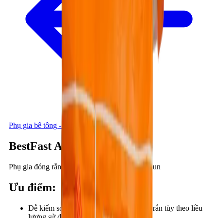
Phụ gia bê tông - Xi măng
BestFast AS206
Phụ gia đóng rắn nhanh cho vữa và bê tông phun
Ưu điểm
:
Dễ kiểm soát thời gian ninh kết và đóng rắn tùy theo liều
lượng sử dụng.