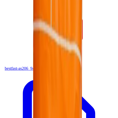
PDF
bestfast-as206_94c4250a.pdf
Tải xuống