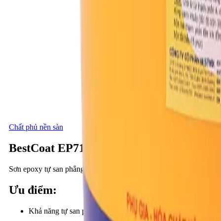
Chất phủ nền sàn
BestCoat EP710
Sơn epoxy tự san phẳng, cường độ cao, hai thành phần
Ưu điểm
:
Khả năng tự san phẳng và chống trượt cao.