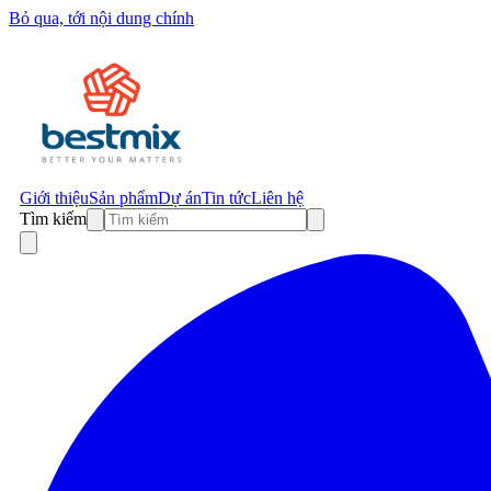
Bỏ qua, tới nội dung chính
Giới thiệu
Sản phẩm
Dự án
Tin tức
Liên hệ
Tìm kiếm