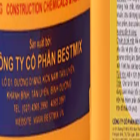
ời.
GMP, HACCP.
ày).
 trường.