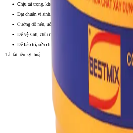
Chịu tải trọng, kháng hóa chất, kháng mài mòn cơ học tuyệt v
Đạt chuẩn vi sinh, an toàn thực phẩm, dược phẩm, chuẩn 
Cường độ nén, uốn, kéo và bám dính phát triển nhanh (10 ng
Dễ vệ sinh, chùi rửa, kháng vi sinh, nấm mốc…
Dễ bảo trì, sửa chữa, dặm vá khi cần thiết, thân thiện với môi
Tải tài liệu kỹ thuật