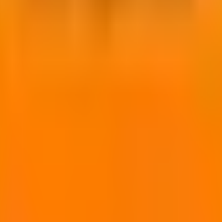
ời.
GMP, HACCP.
).
ửa chữa, dặm vá...
các loại) ngay cả trong điều kiện bề mặt ẩm ướt.
thông thường.