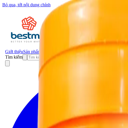
Bỏ qua, tới nội dung chính
Giới thiệu
Sản phẩm
Dự án
Tin tức
Liên hệ
Tìm kiếm