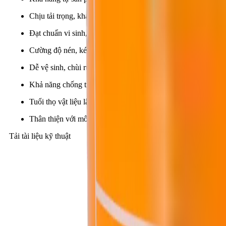
Chịu tải trọng, kháng hóa chất, kháng mài mòn cơ học tuyệt v
Đạt chuẩn vi sinh, an toàn thực phẩm, dược phẩm, chuẩn 
Cường độ nén, kéo và bám dính phát triển nhanh (chỉ 07 ngày
Dễ vệ sinh, chùi rửa, kháng vi sinh, nấm mốc…, dễ bảo trì, s
Khả năng chống trượt cao (khi tiếp xúc với vật liệu là cao su 
Tuổi thọ vật liệu lâu dài (≥ 20 năm) trong điều kiện sử dụng 
Thân thiện với môi trường.
Tải tài liệu kỹ thuật