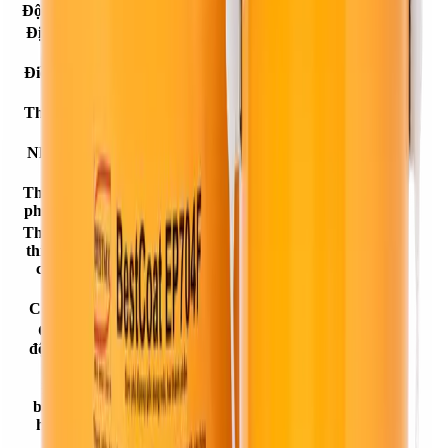
Độ bền cơ học
Chống bụi và kháng mài mòn cơ học cao.
Định mức sử
2.20 kg/m2 /mm chiều dày.
dụng
Điều kiện lưu
Lưu trữ nơi khô ráo, thoáng mát, nhiệt độ môi
trữ
trường: +5°C ÷ +30°C
Thời gian lưu
12 tháng kể từ ngày sản xuất nếu được lưu trữ
trữ
đúng điều kiện bảo quản và chưa khui thùng.
Nhiệt độ môi
+20oC
trường
Thời gian cho
360 phút
phép thi công
Thời gian chờ
thi công giữa
24 giờ
các lớp tối
thiểu
Có thể đi bộ
24 giờ
Chiệu tác
động cơ học
2 ngày
nhẹ
Đã được
bảo dưỡng
7 ngày
hoàn toàn