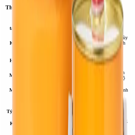
Thông số sản phẩm
Vàng, xanh dương, xanh lá cây, nâu, xám.
Dạng tồn
Ngoài ra có thể pha màu theo yêu cầu với số
tại/màu sắc
lượng quy định tối thiểu.
Thành phần A: 1.62 ± 0.02 kg/lít @ 25oC (Tùy
Khối lượng
màu) Thành phần B: 0.89 kg/lít (25oC) Thành
riêng
phần A+B: 1.40 ± 0.01 kg/lít @ 25oC (Tùy
màu)
Hàm lượng
Tối thiểu 70 % (theo trọng lượng)
chất khô
Nhiệt độ tối thiểu: +20oC (Trên nhiệt độ điểm
Môi trường
sương ít nhất 5oC) Nhiệt độ tối đa: +35oC Độ
thi công
ẩm tương đối tối đa của không khí là 80%
Mật độ tiêu
0.15 ÷ 0.20 kg/m2 cho mỗi lớp (Tùy thuộc tình
thụ
trạng bề mặt)
Đóng gói
6kg/bộ; 30kg/bộ
Thành phần A: Thành phần B = 3:1 (Theo
Tỷ lệ pha trộn
trọng lượng)
Kháng kiềm, axít, nước, dung dịch muối phòng
Kháng hóa
băng, dầu mỡ, nhiên liệu và nhiều hóa chất
chất
thông dụng khác.