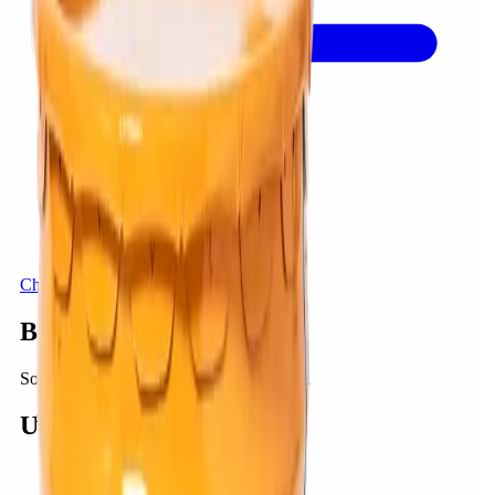
Chất phủ nền sàn
BestCoat EP704F
Sơn Epoxy gốc dung môi, hai thành phần
Ưu điểm
:
Kháng hóa chất. Kháng mài mòn.
Kháng khuẩn.