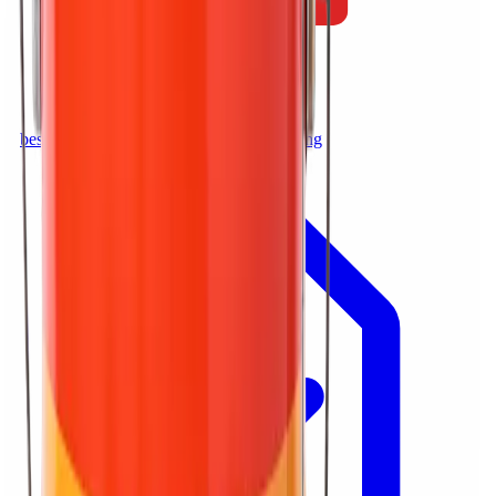
bestcoat-ep704f-vi_7f74aa3e.pdf
Tải xuống