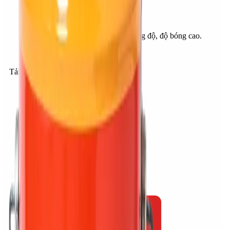
Kháng rong rêu, kháng nấm mốc.
Kháng bụi.
Kháng bong tróc, phồng rộp.
Khô nhanh, phát triển nhanh cường độ, độ bóng cao.
Khả năng che phủ cao.
Bền vững lâu dài.
Tải tài liệu kỹ thuật
PDF