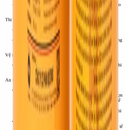
Thời gian trộn tối thiểu là 5 phút hoặc có thể lâu hơn cho
đến khi hỗn hợp đạt được độ đồng nhất theo yêu cầu.
Thi công:
Có thể thi công bằng cọ quét, ru-lô lông ngắn hoặc vòi
phun áp lực cao.
Lưu ý: Không sử dụng phần sơn đã hết thời gian thi công
và bắt đầu đóng rắn.
Vệ sinh:
Dùng BestThinner SC-01 làm sạch dụng cụ ngay sau khi
thi công và trước khi hỗn hợp bắt đầu đóng rắn.
An toàn:
Cả hai thành phần thuộc loại nguy hiểm, dễ cháy, nên
tránh xa các nguồn phát sinh nhiệt, tia lửa điện hoặc ngọn
lửa khi thi công hoặc lưu trữ sản phẩm. Sản phẩm có thể
gây dị ứng với da đối với da mẫn cảm khi tiếp xúc lâu.
Nênmang găng tay, khẩu trang, kính bảo hộ lao động khi
thi công sản phẩm.
Trong trường hợp bị rơi vào mắt, mũi, miệng… nên rửa
ngay bằng nước sạch nhiều lần trước khi đến cơ quan y tế