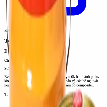
BestCoat EP704F
Tổng quan kỹ thuật
Danh mục
Chất phủ nền sàn
Sơn Epoxy gốc dung môi, hai thành phần
BestCoat EP704F là sơn epoxy, gốc dung môi, hai thành phần,
khô nhanh, dùng để sơn trang trí và phủ bảo vệ các bề mặt vật
liệu như bê tông, gạch, đá, gỗ, kim loại, tấm ốp composite…
Tài liệu kỹ thuật
bestcoat-ep704f-vi_7f74aa3e.pdf