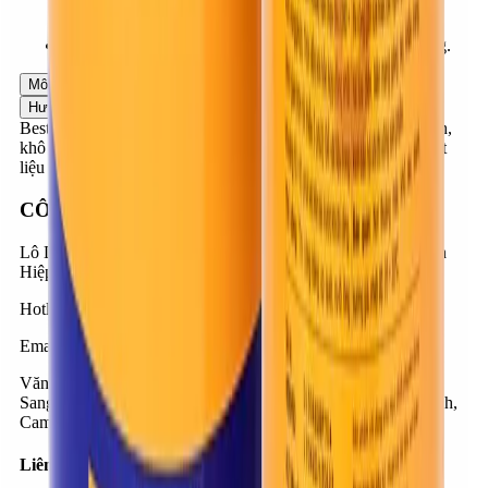
nơi gần nhất để được điều trị kịp thời và đúng phương
pháp.
Xử lý sản phẩm dư thừa đúng quy định của địa phương.
Mô tả
Ứng dụng
Ưu điểm
Dữ liệu sản phẩm
Hướng dẫn ứng dụng
BestCoat EP704F là sơn epoxy, gốc dung môi, hai thành phần,
khô nhanh, dùng để sơn trang trí và phủ bảo vệ các bề mặt vật
liệu như bê tông, gạch, đá, gỗ, kim loại, tấm ốp composite…
CÔNG TY CỔ PHẦN BESTMIX
Lô D1, Đường D1 & N3, KCN Nam Tân Uyên, Phường Tân
Hiệp, Thành phố Hồ Chí Minh, Việt Nam
Hotline
:
1900-57-1234
Email
:
contact@bestmix.vn
Văn phòng Campuchia
:
Số 1K, Đường 371, Phum Trea 4,
Sangkat Steung Mean Chey 3, Khan Mean Chey, Phnom Penh,
Campuchia
Liên kết nhanh