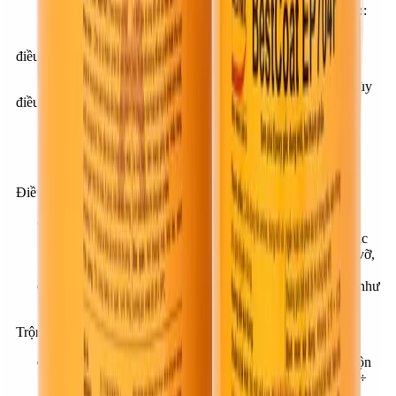
Đối với bề mặt bê tông, vữa tô, đá tự nhiên, đá nhân tạo:
- 01 Lớp BestPrimer EP701: 0.10-0.25 kg/m2 /lớp (Tùy
điều kiện bề mặt).
- 02 lớp phủ BestCoat EP704F: 0.15-0.20 kg/m2 /lớp (Tùy
điều kiện bề mặt).
Đối với bề mặt kim loại:
- 02 lớp phủ BestCoat EP704: 0.15 kg/m2 /lớp.
Điều kiện bề mặt:
Nếu bề mặt là bê tông thì cường độ nén:
≥
20 MPa,
cường độ kéo:
≥
1.5 MPa Bề mặt phải bằng phẳng, đặc
chắc, khô ráo (độ ẩm tối đa là 4%), các tạp chất, mảnh vỡ,
bụi bẩn phải được vệ sinh đúng yêu cầu.
Bề mặt kim loại: phải sạch rỉ sét, dầu mỡ hoặc tạp chất như
bụi, nước…
Trộn:
Trước khi thi công, hai thành phần A và B phải được trộn
kỹ theo đúng tỷ lệ bằng cánh khuấy tốc độ chậm (300
÷
500 vòng/phút).