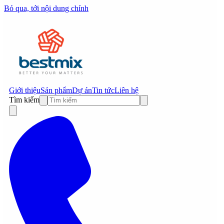
Bỏ qua, tới nội dung chính
Giới thiệu
Sản phẩm
Dự án
Tin tức
Liên hệ
Tìm kiếm