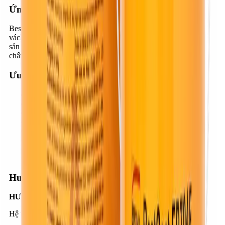
Ứng dụng
BestCoat EP704F được ứng dụng cho: nền, sàn, trần, tường,
vách ngăn…của nhà kho, garage, nhà trẻ, phòng sạch, xưởng
sản xuất công nghiệp hoặc những nơi có yêu cầu kháng hóa
chất, kháng mài mòn, kháng bụi, kháng khuẩn cao.
Ưu điểm
Kháng hóa chất. Kháng mài mòn.
Kháng khuẩn.
Kháng rong rêu, kháng nấm mốc.
Kháng bụi.
Kháng bong tróc, phồng rộp.
Khô nhanh, phát triển nhanh cường độ, độ bóng cao.
Khả năng che phủ cao.
Bền vững lâu dài.
Hướng dẫn thi công
HƯỚNG DẪN THI CÔNG:
Hệ thống phủ: