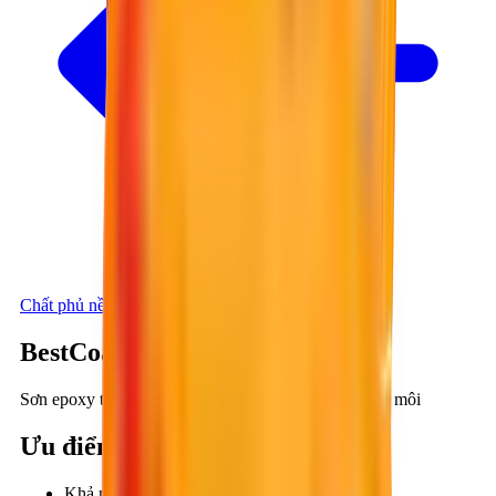
Chất phủ nền sàn
BestCoat EP609
Sơn epoxy tự san phẳng, ba thành phần, không dung môi
Ưu điểm
:
Khả năng tự san phẳng và đạt độ bóng cao.