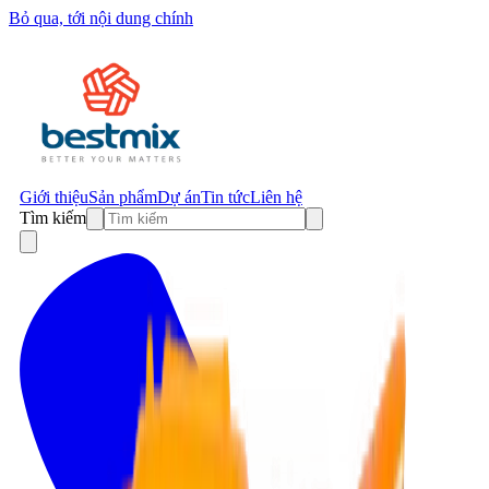
Bỏ qua, tới nội dung chính
Giới thiệu
Sản phẩm
Dự án
Tin tức
Liên hệ
Tìm kiếm