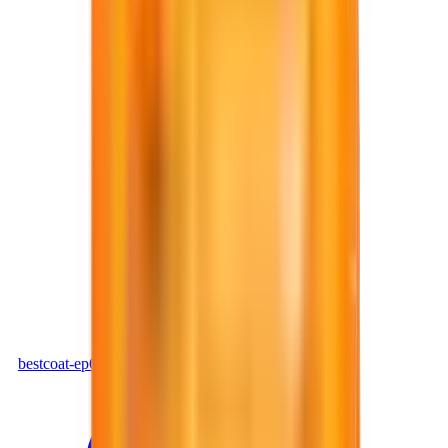
PDF
bestcoat-ep609_a0ded45e.pdf
Tải xuống