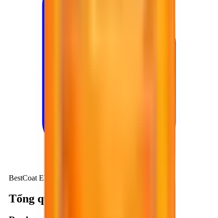
BestCoat EP609
Tổng quan kỹ thuật