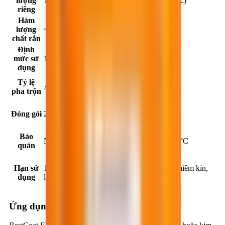
lượng
1.80 ± 0.05 kg/lít ở 25°C (Tùy theo màu sắc)
riêng
Hàm
lượng
~ 100%
chất rắn
Định
mức sử
1.80 kg/m²/mm chiều dày
dụng
Tỷ lệ
A:B:C = 3:1:9 (theo khối lượng)
pha trộn
Đóng gói
20, 40 kg/bộ
Bảo
Nơi khô ráo, thoáng mát, nhiệt độ 5°C - 35°C
quản
Hạn sử
12 tháng kể từ ngày sản xuất (trong thùng niêm kín,
dụng
lưu trữ nơi khô ráo, thoáng mát)
Ứng dụng