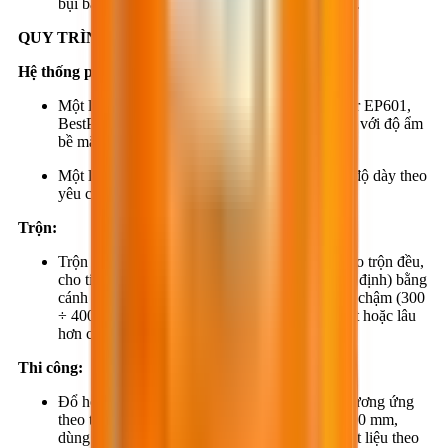
bụi bẩn, dầu mỡ… phải được loại bỏ hoàn toàn.
QUY TRÌNH THI CÔNG:
Hệ thống phủ:
Một lớp lót BestPrimer PU40S hoặc BestPrimer EP601,
BestPrimer EP602, BestPrimer EP603 phù hợp với độ ẩm
bề mặt nền.
Một lớp phủ tự san phẳng BestCoat EP609 có độ dày theo
yêu cầu thiết kế.
Trộn:
Trộn đều sơ bộ phần A và cho thành phần B vào trộn đều,
cho tiếp thành phần C vào (theo đúng tỷ lệ quy định) bằng
cánh khuấy hoặc máy trộn chuyên dụng tốc độ chậm (300
÷ 400 vòng/phút) trong thời gian khoảng 3 phút hoặc lâu
hơn cho đến khi đồng nhất.
Thi công:
Đổ hỗn hợp đã trộn lên phần diện tích bề mặt tương ứng
theo từng luống song song có bề rộng 200 ÷ 300 mm,
dùng bàn cào răng cưa thích hợp để dàn đều vật liệu theo