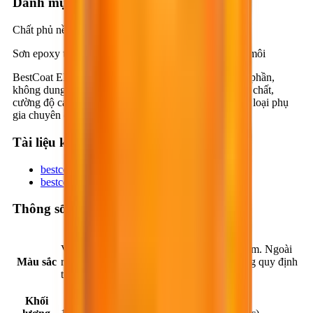
Danh mục
Chất phủ nền sàn
Sơn epoxy tự san phẳng, ba thành phần, không dung môi
BestCoat EP609 là sơn epoxy tự san phẳng, ba thành phần,
không dung môi, được cấu tạo từ nhựa epoxy nguyên chất,
cường độ cao, cốt liệu khoáng silicate chọn lọc và các loại phụ
gia chuyên dụng khác.
Tài liệu kỹ thuật
bestcoat-ep609_a0ded45e.pdf
bestcoat-ep609-en_7d2311de.pdf
Thông số sản phẩm
Vàng, xanh dương, xanh lá cây, đỏ nâu, xám. Ngoài
Màu sắc
ra có thể pha màu theo yêu cầu với số lượng quy định
tối thiểu.
Khối