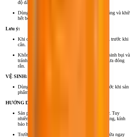
độ dày yêu cầu.
Dùng ru-lô gai chuyên dụng hỗ trợ việc san phẳng và khử
hết bọt khí.
Lưu ý:
Khi cần chia nhỏ, phải khuấy đều thành phần A trước khi
cân.
Không gian thi công phải đảm bảo không phát sinh bụi và
tránh côn trùng trong suốt thời gian hỗn hợp chưa đóng
rắn.
VỆ SINH:
Dùng giẻ khô và BestThinner SC01 vệ sinh trước khi sản
phẩm đóng rắn.
HƯỚNG DẪN AN TOÀN:
Sản phẩm không thuộc loại nguy hiểm, dễ cháy. Tuy
nhiên, khi thi công nên mang găng tay, khẩu trang, kính
bảo hộ.
Trường hợp bị văng vào mắt, mũi, miệng phải rửa ngay