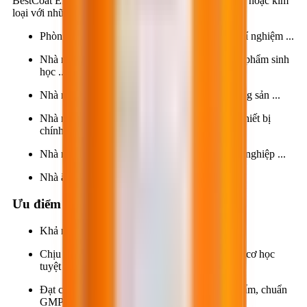
BestCoat EP609 dùng để phủ bề mặt nền, sàn bê tông hoặc kim
loại với những yêu cầu cao cấp như:
Phòng vô trùng, phòng mổ bệnh viện, phòng thí nghiệm ...
Nhà máy chế biến dược phẩm, thuốc thú y, vật phẩm sinh
học ...
Nhà máy chế biến thực phẩm, thủy hải sản, nông sản ...
Nhà máy lắp ráp linh kiện điện tử, quang học, thiết bị
chính xác...
Nhà máy hóa chất, thuốc sát trùng, vật tư nông nghiệp ...
Nhà ăn, nhà giữ trẻ...
Ưu điểm
Khả năng tự san phẳng và đạt độ bóng cao.
Chịu tải trọng, kháng hóa chất, kháng mài mòn cơ học
tuyệt vời.
Đạt chuẩn vi sinh, an toàn thực phẩm, dược phẩm, chuẩn
GMP, HACCP.