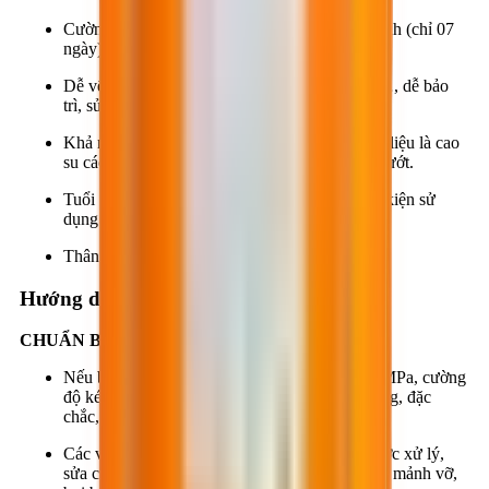
Cường độ nén, kéo và bám dính phát triển nhanh (chỉ 07
ngày).
Dễ vệ sinh, chùi rửa, kháng vi sinh, nấm mốc…, dễ bảo
trì, sửa chữa, dặm vá...
Khả năng chống trượt cao (khi tiếp xúc với vật liệu là cao
su các loại) ngay cả trong điều kiện bề mặt ẩm ướt.
Tuổi thọ vật liệu lâu dài (≥ 20 năm) trong điều kiện sử
dụng thông thường.
Thân thiện với môi trường.
Hướng dẫn thi công
CHUẨN BỊ BỀ MẶT:
Nếu bề mặt là bê tông thì cường độ nén: ≥ 20 MPa, cường
độ kéo: ≥ 1.5 MPa. Bề mặt nền phải bằng phẳng, đặc
chắc, khô ráo (độ ẩm bề mặt tối đa 4%).
Các vết nứt, các vị trí bị khiếm khuyết phải được xử lý,
sửa chữa, dặm vá đúng quy trình. Các tạp chất, mảnh vỡ,