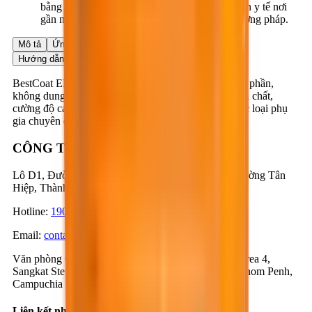
bằng nước sạch nhiều lần trước khi đến cơ quan y tế nơi
gần nhất để được điều trị kịp thời và đúng phương pháp.
Mô tả
Ứng dụng
Ưu điểm
Dữ liệu sản phẩm
Hướng dẫn ứng dụng
BestCoat EP609 là sơn epoxy tự san phẳng, ba thành phần,
không dung môi, được cấu tạo từ nhựa epoxy nguyên chất,
cường độ cao, cốt liệu khoáng silicate chọn lọc và các loại phụ
gia chuyên dụng khác.
CÔNG TY CỔ PHẦN BESTMIX
Lô D1, Đường D1 & N3, KCN Nam Tân Uyên, Phường Tân
Hiệp, Thành phố Hồ Chí Minh, Việt Nam
Hotline
:
1900-57-1234
Email
:
contact@bestmix.vn
Văn phòng Campuchia
:
Số 1K, Đường 371, Phum Trea 4,
Sangkat Steung Mean Chey 3, Khan Mean Chey, Phnom Penh,
Campuchia
Liên kết nhanh