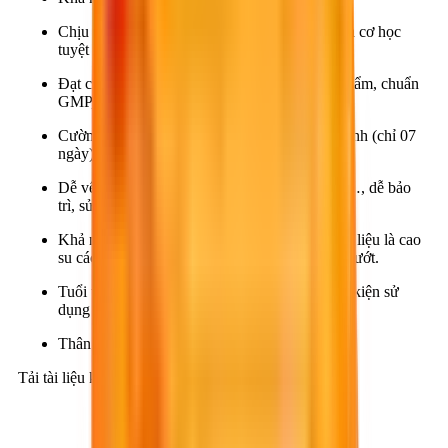
Chịu tải trọng, kháng hóa chất, kháng mài mòn cơ học
tuyệt vời.
Đạt chuẩn vi sinh, an toàn thực phẩm, dược phẩm, chuẩn
GMP, HACCP.
Cường độ nén, kéo và bám dính phát triển nhanh (chỉ 07
ngày).
Dễ vệ sinh, chùi rửa, kháng vi sinh, nấm mốc…, dễ bảo
trì, sửa chữa, dặm vá...
Khả năng chống trượt cao (khi tiếp xúc với vật liệu là cao
su các loại) ngay cả trong điều kiện bề mặt ẩm ướt.
Tuổi thọ vật liệu lâu dài (≥ 20 năm) trong điều kiện sử
dụng thông thường.
Thân thiện với môi trường.
Tải tài liệu kỹ thuật