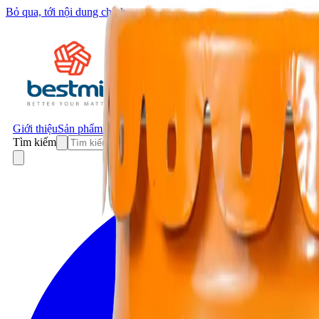
Bỏ qua, tới nội dung chính
Giới thiệu
Sản phẩm
Dự án
Tin tức
Liên hệ
Tìm kiếm