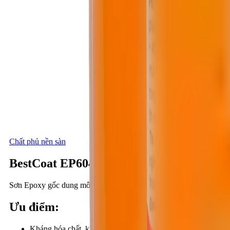
Chất phủ nền sàn
BestCoat EP604
Sơn Epoxy gốc dung môi, hai thành phần
Ưu điểm
:
Kháng hóa chất, kháng mài mòn, kháng bụi...