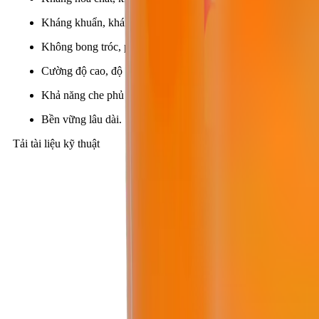
Kháng khuẩn, kháng rong rêu, kháng nấm mốc.
Không bong tróc, phồng rộp.
Cường độ cao, độ bóng tốt.
Khả năng che phủ cao.
Bền vững lâu dài.
Tải tài liệu kỹ thuật