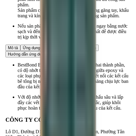
phẩm.
Sản phẩm có thể gây dị ứng da. Nên mang găng tay, khẩu
trang và kính bảo hộ lao động khi sử dụng sản phẩm.
Nếu sản phẩm bị văng vào mắt, phải rửa ngay bằng nước
sạch và đến ngay cơ quan y tế nơi gần nhất để được điều
trị kịp thời và đúng phương pháp.
Mô tả
Ứng dụng
Ưu điểm
Dữ liệu sản phẩm
Hướng dẫn ứng dụng
BestBond EP750 là chất kết dính epoxy hai thành phần,
có độ nhớt thấp. Sản phẩm là sự kết hợp giữa epoxy và
các loại phụ gia chuyên dụng, dùng để kết nối các kết cấu
bê tông bị nứt, xé, nhằm khôi phục khả năng chịu lực ban
đầu của kết cấu.
Với độ nhớt thấp, vật liệu dễ dàng thẩm thấu sâu và lấp
đầy các vết nứt nhỏ, tạo liên kết vững chắc, giúp khôi
phục hoàn toàn khả năng chịu tải ban đầu của kết cấu.
CÔNG TY CỔ PHẦN BESTMIX
Lô D1, Đường D1 & N3, KCN Nam Tân Uyên, Phường Tân