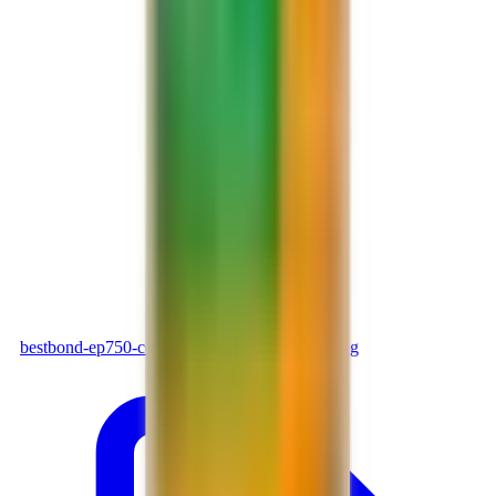
PDF
bestbond-ep750-confix_43bc2a1b.pdf
Tải xuống