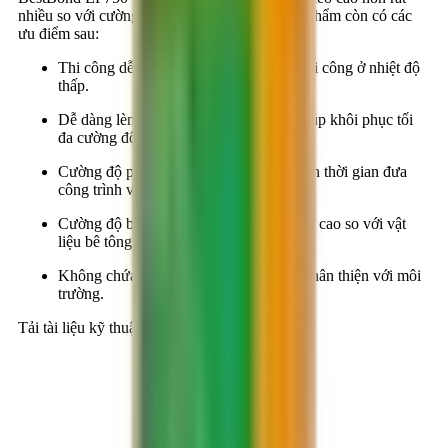
nhiều so với cường độ bê tông. Ngoài ra, sản phẩm còn có các
ưu điểm sau:
Thi công dễ dàng, đơn giản, cho phép thi công ở nhiệt độ
thấp.
Dễ dàng lèn đầy vào các vết nứt nhỏ, giúp khôi phục tối
đa cường độ ban đầu.
Cường độ phát triển nhanh, giúp rút ngắn thời gian đưa
công trình vào sử dụng.
Cường độ bám dính và cường độ kéo rất cao so với vật
liệu bê tông.
Không chứa dung môi, không độc hại, thân thiện với môi
trường.
Tải tài liệu kỹ thuật