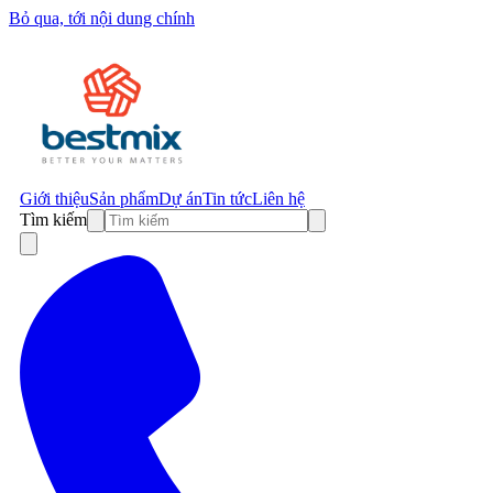
Bỏ qua, tới nội dung chính
Giới thiệu
Sản phẩm
Dự án
Tin tức
Liên hệ
Tìm kiếm