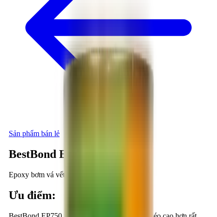
Sản phẩm bán lẻ
BestBond EP750 Confix
Epoxy bơm vá vết nứt bê tông, hai thành phần
Ưu điểm
:
BestBond EP750 tạo lớp kết nối có cường độ kéo cao hơn rất