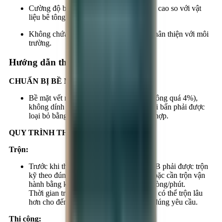
Cường độ bám dính và cường độ kéo rất cao so với vật
liệu bê tông.
Không chứa dung môi, không độc hại, thân thiện với môi
trường.
Hướng dẫn thi công
CHUẨN BỊ BỀ MẶT:
Bề mặt vết nứt phải sạch, khô (độ ẩm không quá 4%),
không dính các tạp chất dễ bong tróc, bụi bẩn phải được
loại bỏ bằng các biện pháp cơ học thích hợp.
QUY TRÌNH THI CÔNG:
Trộn:
Trước khi thi công, hai thành phần A và B phải được trộn
kỹ theo đúng tỷ lệ bằng máy trộn điện hoặc cần trộn vận
hành bằng khí nén có tốc độ 300÷ 600 vòng/phút.
Thời gian trộn tối thiểu là 02 phút nhưng có thể trộn lâu
hơn cho đến khi đạt được độ đồng nhất đúng yêu cầu.
Thi công: