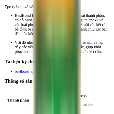
Epoxy bơm vá vết nứt bê tông, hai thành phần
BestBond EP750 là chất kết dính epoxy hai thành phần,
có độ nhớt thấp. Sản phẩm là sự kết hợp giữa epoxy và
các loại phụ gia chuyên dụng, dùng để kết nối các kết cấu
bê tông bị nứt, xé, nhằm khôi phục khả năng chịu lực ban
đầu của kết cấu.
Với độ nhớt thấp, vật liệu dễ dàng thẩm thấu sâu và lấp
đầy các vết nứt nhỏ, tạo liên kết vững chắc, giúp khôi
phục hoàn toàn khả năng chịu tải ban đầu của kết cấu.
Tài liệu kỹ thuật
bestbond-ep750-confix_43bc2a1b.pdf
Thông số sản phẩm
Thành phần A: Nhựa epoxy
Thành phần
Thành phần B: Đóng rắn amine