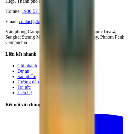
Hiệp, Thành phố Hồ Chí Minh, Việt Nam
Hotline
:
1900-57-1234
Email
:
contact@bestmix.vn
Văn phòng Campuchia
:
Số 1K, Đường 371, Phum Trea 4,
Sangkat Steung Mean Chey 3, Khan Mean Chey, Phnom Penh,
Campuchia
Liên kết nhanh
Chi nhánh
Dự án
Sản phẩm
Hướng dẫn
Tin tức
Liên hệ
Kết nối với chúng tôi