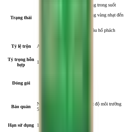
Thành phần A: Chất lỏng trong suốt
Thành phần B: Chất lỏng vàng nhạt đến
Trạng thái
nâu đậm
Hỗn hợp A+B: Lỏng màu hổ phách
Tỷ lệ trộn
A:B = 4:1 (theo khối lượng)
Tỷ trọng hỗn
1.11 ± 0.02 kg/lít
hợp
01, 10 kg/bộ
Đóng gói
Thùng 12 bộ (1 kg/bộ)
Nơi thoáng mát, khô ráo, nhiệt độ môi trường
Bảo quản
5°C - 35°C
Hạn sử dụng
12 tháng kể từ ngày sản xuất