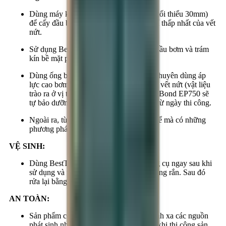
Dùng máy khoan bê tông khoan lỗ (sâu tối thiểu 30mm)
để cấy đầu bơm (vale một chiều) tại vị trí thấp nhất của vết
nứt.
Sử dụng BestBond EP751 để trám gắn đầu bơm và trám
kín bề mặt phần còn lại của vết nứt.
Dùng ống bơm tự hành hoặc máy bơm chuyên dùng áp
lực cao bơm vật liệu cho đến khi lấp đầy vết nứt (vật liệu
trào ra ở vị trí cao nhất của vết nứt). BestBond EP750 sẽ
tự bảo dưỡng hoàn toàn sau 07 ngày kể từ ngày thi công.
Ngoài ra, tùy theo từng trường hợp cụ thể mà có những
phương pháp thi công thích hợp khác.
VỆ SINH:
Dùng BestThiner SC-01 để vệ sinh dụng cụ ngay sau khi
sử dụng và trước khi hỗn hợp bắt đầu đóng rắn. Sau đó
rửa lại bằng nước sạch và xà phòng.
AN TOÀN:
Sản phẩm có khả năng bắt cháy, nên tránh xa các nguồn
phát sinh nhiệt và lửa, thông thoáng gió khi thi công sản