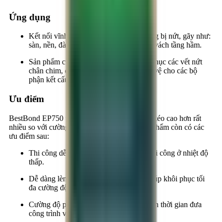
Ứng dụng
Kết nối vĩnh viễn cho các kết cấu bê tông bị nứt, gãy như:
sàn, nền, đà kiềng, dầm chịu lực, tường vách tầng hầm.
Sản phẩm cũng được sử dụng để khắc phục các vết nứt
chân chim, đồng thời dùng như lớp bảo vệ cho các bộ
phận kết cấu thép như bệ neo.
Ưu điểm
BestBond EP750 tạo lớp kết nối có cường độ kéo cao hơn rất
nhiều so với cường độ bê tông. Ngoài ra, sản phẩm còn có các
ưu điểm sau:
Thi công dễ dàng, đơn giản, cho phép thi công ở nhiệt độ
thấp.
Dễ dàng lèn đầy vào các vết nứt nhỏ, giúp khôi phục tối
đa cường độ ban đầu.
Cường độ phát triển nhanh, giúp rút ngắn thời gian đưa
công trình vào sử dụng.