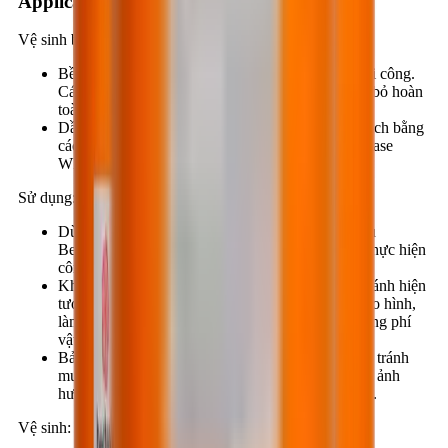
Application instruction
Vệ sinh bề mặt:
Bề mặt khuôn phải được vệ sinh sạch trước khi thi công.
Các mảng hồ vữa hoặc bê tông cũ phải được đục bỏ hoàn
toàn. Bụi bẩn, bùn phải được rửa hoặc lau sạch.
Dầu, mỡ hoặc các lớp vật liệu cũ phải được rửa sạch bằng
các loại dung môi thích hợp khi sử dụng BestRelease
WB501 lần đầu.
Sử dụng:
Dùng cọ quét, Ru-lô hay vòi phun để phân bố đều
BestRelease WB501 lên bề mặt khuôn trước khi thực hiện
công đoạn tạo hình sản phẩm.
Không nên quét dư BestRelease WB501, nhằm tránh hiện
tượng BestRelease WB501 hoà lẫn vào vật liệu tạo hình,
làm giảm chất lượng vật liệu tạo hình cũng như lãng phí
vật liệu.
Bảo vệ lớp BestRelease WB501 vừa mới thi công tránh
mưa. Khi đã khô BestRelease WB501 có thể chịu ảnh
hưởng của thời tiết, không bị trôi mất khi trời mưa.
Vệ sinh: