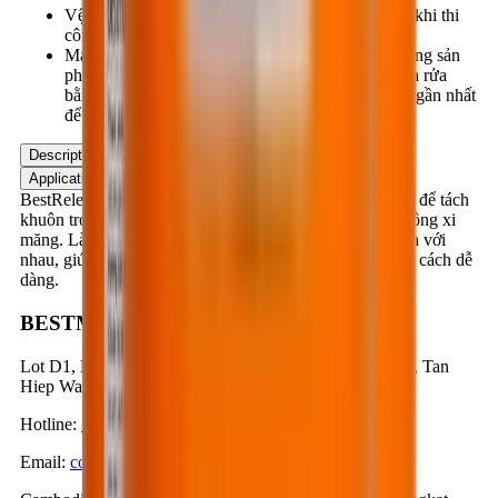
Vệ sinh thiết bị và dụng cụ bằng giẻ lau ngay sau khi thi
công.
Mang găng tay, khẩu trang, kính bảo hộ khi sử dụng sản
phẩm. Nếu sản phẩm rơi vào mắt, mũi, miệng, nên rửa
bằng nước sạch nhiều lần và đến cơ quan y tế nơi gần nhất
để được điều trị kịp thời và đúng phương pháp.
Description
Application
Advantages
Product Data
Application Instruction
BestRelease WB501 là hợp chất hữu cơ gốc nước, dùng để tách
khuôn trong các công tác tạo hình sản phẩm hay đổ bê tông xi
măng. Làm cho vật liệu tạo hình và khuôn không bị dính với
nhau, giúp cho các nhà xây dựng có thể tháo khuôn một cách dễ
dàng.
BESTMIX CORPORATION
Lot D1, D1 & N3 Road, Nam Tan Uyen Industrial Park, Tan
Hiep Ward, Ho Chi Minh City, Vietnam
Hotline
:
1900-57-1234
Email
:
contact@bestmix.vn