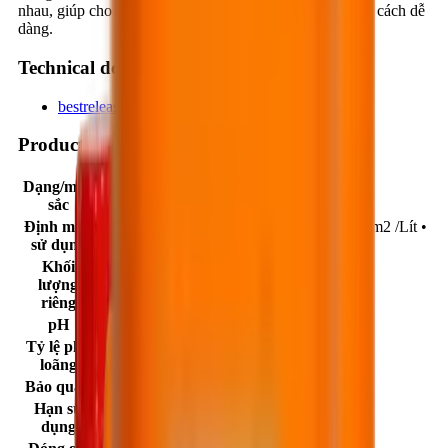
nhau, giúp cho các nhà xây dựng có thể tháo khuôn một cách dễ
dàng.
Technical documents
bestrelease-wb501_6b89b3b6.pdf
Product data
Dạng/màu
Dung dịch lỏng sệt/ màu trắng sữa
sắc
Định mức
• Đối với khuôn kim loại và nhựa: 20 – 30 m2 /Lít •
sử dụng
Đối với khuôn gỗ: 10 – 15 m2 / Lít
Khối
lượng
0.91 ± 0.02 kg/lít.
riêng
pH
7÷8
Tỷ lệ pha
Từ 5 đến 7 lần
loãng
Bảo quản
Nơi thoáng mát, khô ráo.
Hạn sử
24 tháng kể từ ngày sản xuất.
dụng