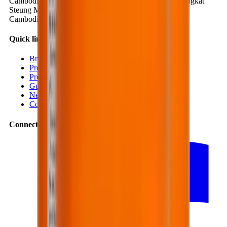
Cambodia Office
:
No. 1K, Street 371, Phum Trea 4, Sangkat
Steung Mean Chey 3, Khan Mean Chey, Phnom Penh,
Cambodia
Quick links
Branches
Projects
Products
Guides
News
Contact
Connect with us