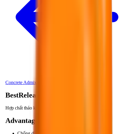
Concrete Admixtures
BestRelease WB501
Hợp chất tháo khuôn gốc nước.
Advantages
:
Chống dính khuôn tối ưu.