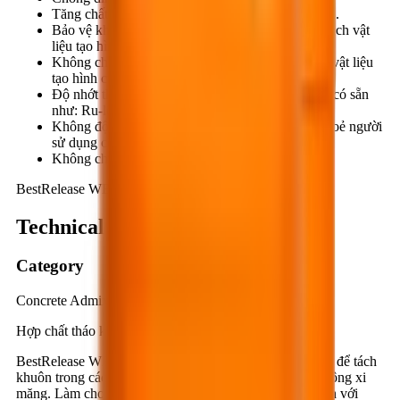
Tăng chất lượng bề mặt sản phẩm sau khi tạo hình.
Bảo vệ khuôn không bị hư hỏng trong quá trình tách vật
liệu tạo hình ra khỏi khuôn.
Không chứa các chất ăn mòn làm ảnh huởng đến vật liệu
tạo hình cũng như khuôn.
Độ nhớt thấp, sử dụng dễ dàng bằng các dụng cụ có sẵn
như: Ru-lô, cọ quét, vòi phun, …
Không độc hại, nên không ảnh hưởng đến sức khoẻ người
sử dụng cũng như môi trường.
Không chứa dung môi hữu cơ, an toàn cháy nổ.
BestRelease WB501
Technical summary
Category
Concrete Admixtures
Hợp chất tháo khuôn gốc nước.
BestRelease WB501 là hợp chất hữu cơ gốc nước, dùng để tách
khuôn trong các công tác tạo hình sản phẩm hay đổ bê tông xi
măng. Làm cho vật liệu tạo hình và khuôn không bị dính với