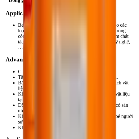
Đóng gói
05 lít/lon; 25lits/can; 210 lít/phuy.
Applications
BestRelease WB501 dùng làm chất tách khuôn cho các
loại khuôn bằng kim loại, nhựa, gỗ (cốp-pha), … trong
công tác đổ bê tông. BestRelease WB501 dùng làm chất
tách khuôn cho các công tác tạo hình sản phẩm mỹ nghệ,
…
Advantages
Chống dính khuôn tối ưu.
Tăng chất lượng bề mặt sản phẩm sau khi tạo hình.
Bảo vệ khuôn không bị hư hỏng trong quá trình tách vật
liệu tạo hình ra khỏi khuôn.
Không chứa các chất ăn mòn làm ảnh huởng đến vật liệu
tạo hình cũng như khuôn.
Độ nhớt thấp, sử dụng dễ dàng bằng các dụng cụ có sẵn
như: Ru-lô, cọ quét, vòi phun, …
Không độc hại, nên không ảnh hưởng đến sức khoẻ người
sử dụng cũng như môi trường.
Không chứa dung môi hữu cơ, an toàn cháy nổ.