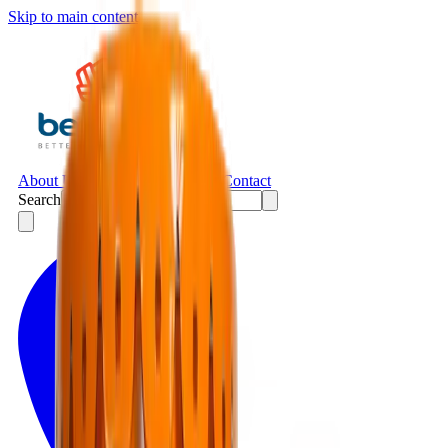
Skip to main content
About Us
Products
Projects
News
Contact
Search