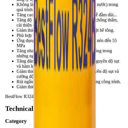
Không làm tăng rủi ro do bị phân tầng (tách nước) trong
quá trình đổ bê tông.
Tăng cao độ dẻo của bê tông, dễ thi công, dễ đầm dùi...
Tăng độ sít đặc cho bê tông, tăng khả năng chống thấm,
cải thiện chất lượng bề mặt bê tông.
Giảm thiểu hiện tượng co ngót, nứt nẻ bề mặt bê tông.
Phù hợp với điều kiện khí hậu Việt Nam.
Ứng dụng cho các loại bê tông có cường độ nén đến 55
MPa
Tăng nhanh tốc độ phát triển cường độ bê tông trong
những ngày đầu.
Tăng đáng kể cường độ cuối cùng khi giữ nguyên độ sụt
và hàm lượng xi măng.
Giảm thiểu hàm lượng xi măng khi giữ nguyên độ sụt và
cường độ bê tông.
Rút ngắn thời gian, đẩy nhanh tiến độ thi công công trình.
Giảm thiểu chi phí bảo dưỡng bê tông.
BestFlow R324B
Technical summary
Category