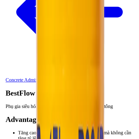
Concrete Admixtures
BestFlow R324B
Phụ gia siêu hóa dẻo, duy trì độ sụt lâu dài cho bê tông
Advantages
:
Tăng cao độ linh động (độ sụt) của bê tông mà không cần
tăng tỷ lệ nước/xi măng.