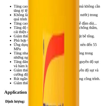
Tăng cao độ linh động (độ sụt) của bê tông mà không cần
tăng tỷ lệ nước/xi măng.
Không làm tăng rủi ro do bị phân tầng (tách nước) trong
quá trình đổ bê tông.
Tăng cao độ dẻo của bê tông, dễ thi công, dễ đầm dùi...
Tăng độ sít đặc cho bê tông, tăng khả năng chống thấm,
cải thiện chất lượng bề mặt bê tông.
Giảm thiểu hiện tượng co ngót, nứt nẻ bề mặt bê tông.
Phù hợp với điều kiện khí hậu Việt Nam.
Ứng dụng cho các loại bê tông có cường độ nén đến 55
MPa
Tăng nhanh tốc độ phát triển cường độ bê tông trong
những ngày đầu.
Tăng đáng kể cường độ cuối cùng khi giữ nguyên độ sụt
và hàm lượng xi măng.
Giảm thiểu hàm lượng xi măng khi giữ nguyên độ sụt và
cường độ bê tông.
Rút ngắn thời gian, đẩy nhanh tiến độ thi công công trình.
Giảm thiểu chi phí bảo dưỡng bê tông.
Application instruction
Định lượng: