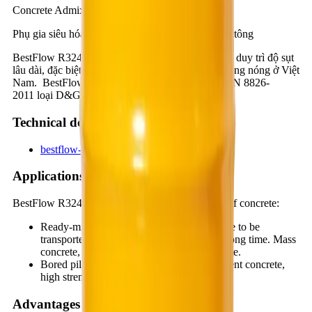
Concrete Admixtures
Phụ gia siêu hóa dẻo, duy trì độ sụt lâu dài cho bê tông
BestFlow R324B là phụ gia siêu hóa dẻo tầm cao, duy trì độ sụt
lâu dài, đặc biệt thích hợp với điều kiện khí hậu nắng nóng ở Việt
Nam. BestFlow R324B phù hợp tiêu chuẩn TCVN 8826-
2011 loại D&G.
Technical documents
bestflow-r324b_57ba03cf.pdf
Applications
BestFlow R324B is used for the following types of concrete:
Ready-mixed concrete, concrete which have to be
transported long-distance, and install for a long time. Mass
concrete, concrete that works in a hot climate.
Bored pile concrete, dense steel reinforcement concrete,
high strength concrete.
Advantages