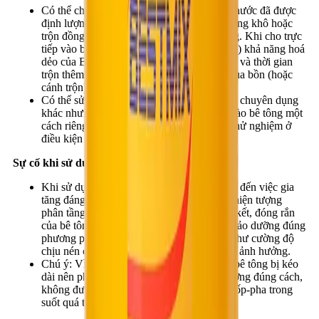
Có thể cho BestFlow R324B trực tiếp vào nước đã được
định lượng trước khi cho vào hỗn hợp bê tông khô hoặc
trộn đồng thời với nước khi cho vào bê tông. Khi cho trực
tiếp vào bê tông ướt (đã trộn trước với nước) khả năng hoá
dẻo của BestFlow R324B sẽ tăng cao rõ rệt và thời gian
trộn thêm tối thiểu phải đạt 80 vòng quay của bồn (hoặc
cánh trộn).
Có thể sử dụng kết hợp với các loại phụ gia chuyên dụng
khác nhưng phải được định lượng và cho vào bê tông một
cách riêng lẻ cho từng loại. Cần tiến hành thử nghiệm ở
điều kiện thực tế trước khi sử dụng.
Sự cố khi sử dụng quá liều:
Khi sử dụng quá liều lượng cần thiết sẽ dẫn đến việc gia
tăng đáng kể độ linh động (có thể dẫn đến hiện tượng
phân tầng) và có thể kéo dài thời gian ninh kết, đóng rắn
của bê tông. Tuy nhiên, nếu bê tông được bảo dưỡng đúng
phương pháp thì các tính năng cơ lý cũng như cường độ
chịu nén cuối cùng của bê tông sẽ không bị ảnh hưởng.
Chú ý: Vì thời gian ninh kết, đóng rắn của bê tông bị kéo
dài nên phải đảm bảo bê tông được bảo dưỡng đúng cách,
không được làm chấn động cốt thép hoặc cốp-pha trong
suốt quá trình bê tông chưa đóng rắn.