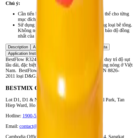
Chú ý:
Cần tiến hành thử nghiệm trước cấp phối cụ thể cho từng
mục đích sử dụng.
Sử dụng các loại máy trộn thích hợp cho từng loại bê tông.
Không nên trộn bê tông bằng tay nhằm đảm bảo độ đồng
nhất của hỗn hợp.
Description
Application
Advantages
Product Data
Application Instruction
BestFlow R324B là phụ gia siêu hóa dẻo tầm cao, duy trì độ sụt
lâu dài, đặc biệt thích hợp với điều kiện khí hậu nắng nóng ở Việt
Nam. BestFlow R324B phù hợp tiêu chuẩn TCVN 8826-
2011 loại D&G.
BESTMIX CORPORATION
Lot D1, D1 & N3 Road, Nam Tan Uyen Industrial Park, Tan
Hiep Ward, Ho Chi Minh City, Vietnam
Hotline
:
1900-57-1234
Email
:
contact@bestmix.vn
Cambodia Office
:
No. 1K, Street 371, Phum Trea 4, Sangkat